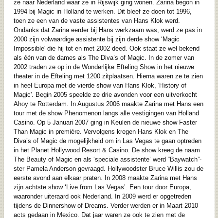
ze naar Nederland waar ze in Rijswijk ging wonen. Zarina begon in
1994 bij Magic in Holland te werken. Dit bleef ze doen tot 1996,
toen ze een van de vaste assistentes van Hans Klok werd.
Ondanks dat Zarina eerder bij Hans werkzaam was, werd ze pas in
2000 zijn volwaardige assistente bij zijn derde show ‘Magic
Impossible' die hij tot en met 2002 deed. Ook staat ze wel bekend
als één van de dames als The Diva’s of Magic. In de zomer van
2002 traden ze op in de Wonderlijke Efteling Show in het nieuwe
theater in de Efteling met 1200 zitplaatsen. Hierna waren ze te zien
in heel Europa met de vierde show van Hans Klok, 'History of
Magic'. Begin 2005 speelde ze drie avonden voor een uitverkocht
Ahoy te Rotterdam. In Augustus 2006 maakte Zarina met Hans een
tour met de show Phenomenon langs alle vestigingen van Holland
Casino. Op 5 Januari 2007 ging in Keulen de nieuwe show Faster
Than Magic in première. Vervolgens kregen Hans Klok en The
Diva’s of Magic de mogelijkheid om in Las Vegas te gaan optreden
in het Planet Hollywood Resort & Casino. De show kreeg de naam
The Beauty of Magic en als ‘speciale assistente’ werd “Baywatch”-
ster Pamela Anderson gevraagd. Hollywoodster Bruce Willis zou de
eerste avond aan elkaar praten. In 2008 maakte Zarina met Hans
zijn achtste show ‘Live from Las Vegas’. Een tour door Europa,
waaronder uiteraard ook Nederland. In 2009 werd er opgetreden
tijdens de Dinnershow of Dreams. Verder werden er in Maart 2010
acts gedaan in Mexico. Dat jaar waren ze ook te zien met de