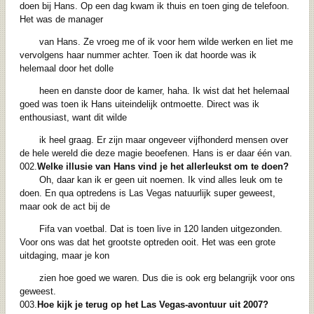
doen bij Hans. Op een dag kwam ik thuis en toen ging de telefoon.
Het was de manager
van Hans. Ze vroeg me of ik voor hem wilde werken en liet me
vervolgens haar nummer achter. Toen ik dat hoorde was ik
helemaal door het dolle
heen en danste door de kamer, haha. Ik wist dat het helemaal
goed was toen ik Hans uiteindelijk ontmoette. Direct was ik
enthousiast, want dit wilde
ik heel graag. Er zijn maar ongeveer vijfhonderd mensen over
de hele wereld die deze magie beoefenen. Hans is er daar één van.
002.
Welke illusie van Hans vind je het allerleukst om te doen?
Oh, daar kan ik er geen uit noemen. Ik vind alles leuk om te
doen. En qua optredens is Las Vegas natuurlijk super geweest,
maar ook de act bij de
Fifa van voetbal. Dat is toen live in 120 landen uitgezonden.
Voor ons was dat het grootste optreden ooit. Het was een grote
uitdaging, maar je kon
zien hoe goed we waren. Dus die is ook erg belangrijk voor ons
geweest.
003.
Hoe kijk je terug op het Las Vegas-avontuur uit 2007?