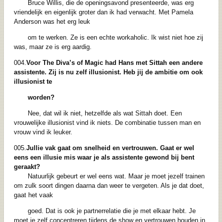
Bruce Willis, die de openingsavond presenteerde, was erg
vriendelijk en eigenlijk groter dan ik had verwacht. Met Pamela
Anderson was het erg leuk
om te werken. Ze is een echte workaholic. Ik wist niet hoe zij
was, maar ze is erg aardig.
004.
Voor The Diva’s of Magic had Hans met Sittah een andere
assistente. Zij is nu zelf
illusionist. Heb jij de ambitie om ook
illusionist te
worden?
Nee, dat wil ik niet, hetzelfde als wat Sittah doet. Een
vrouwelijke illusionist vind ik niets. De combinatie tussen man en
vrouw vind ik leuker.
005.
Jullie vak gaat om snelheid en vertrouwen. Gaat er wel
eens een illusie mis waar je
als assistente gewond bij bent
geraakt?
Natuurlijk gebeurt er wel eens wat. Maar je moet jezelf trainen
om zulk soort dingen daarna dan weer te vergeten. Als je dat doet,
gaat het vaak
goed. Dat is ook je partnerrelatie die je met elkaar hebt. Je
moet je zelf concentreren tijdens de show en vertrouwen houden in