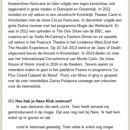
theatershow Hurricane en later volgde een eigen kerstshow, ook
opgevoerd in grote steden in Duitsland en Oostenrijk. In 2011
stonden ze vijf weken in een uitverkocht Koninklijk Theater Carré in
Amsterdam met de show Circus Hurricane. In december volgde een
grote Duitse tournee met het programma Magie der Weihnacht. Er
was in 2012 een optreden in The One Show van de BBC, een
surprise-act op Stella McCartney's Fashion Dinner en ze speelde
vijf weken in het Peacock Theatre in het Londense West End met
The Houdini Experience. Op 10 Juli 2013 werd er de Jaws of Death
uitgevoerd boven de Amstel in Amsterdam. In 2014 deden ze mee
aan het Internationaal Circusfestival van Monte Carlo. De show
House of Horror stond in 2016 in de theaters. Tevens waren ze
meerdere malen te gast in het jaarlijkse Franse tv-programma “Le
Plus Grand Cabaret du Mond”. Perry van Moov.nl ging in gesprek
met de zeer vriendelijke Zarina Potapova vanwege een interview
voor de internetsite.
001.
Hoe heb je Hans Klok ontmoet?
Ik was danseres die werk zocht. Toen heeft iemand mij
geïntroduceerd in de magie. Dat was nog niet bij Hans. Ik had hem
enkel op tv gezien en dat
vond ik helemaal geweldig. Toen wilde ik enkel nog magie