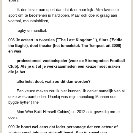
sport?
Ik doe liever aan sport dan dat ik er naar kijk. Mijn favoriete
sport om te beoefenen is hardlopen. Maar ook doe ik graag aan
voetbal, mountainbiken,
rugby en handbal.
008.
Je acteert in tv-series ("The Last Kingdom" ), films ('Eddie
the Eagle'), doet theater
(het toneelstuk The Tempest uit 2008)
en was
professioneel voetbalspeler (voor de
Strømgodset Football
Club).
Als je uit al je werkzaamheden een keuze moet maken
die je het
allerliefst doet, wat zou dit dan worden?
Een keuze maken zou ik niet kunnen. Ik geniet namelijk van al
deze werkzaamheden. Daarbij was mijn monoloog Mannen som
bygde hytter (The
Man Who Built Himself Cabins) uit 2012 ook geweldig om te
doen.
009.
Je hoort wel eens dat ieder personage dat een acteur of
actrice speel iets van zichzelf
bevat. Kan je zowel een