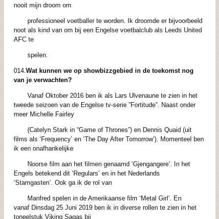
nooit mijn droom om
professioneel voetballer te worden. Ik droomde er bijvoorbeeld
noot als kind van om bij een Engelse voetbalclub als Leeds United
AFC te
spelen.
014.
Wat kunnen we op showbizzgebied in de toekomst nog
van je verwachten?
Vanaf Oktober 2016 ben ik als Lars Ulvenaune te zien in het
tweede seizoen van de Engelse tv-serie ”Fortitude”. Naast onder
meer Michelle Fairley
(Catelyn Stark in “Game of Thrones”) en Dennis Quaid (uit
films als ‘Frequency’ en ‘The Day After Tomorrow’). Momenteel ben
ik een onafhankelijke
Noorse film aan het filmen genaamd ‘Gjengangere’. In het
Engels betekend dit ‘Regulars’ en in het Nederlands
‘Stamgasten’. Ook ga ik de rol van
Manfred spelen in de Amerikaanse film ‘Metal Girl’. En
vanaf Dinsdag 25 Juni 2019 ben ik in diverse rollen te zien in het
toneelstuk Viking Sagas bij