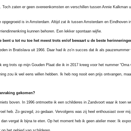
. Toch zaten er geen overeenkomsten en verschillen tussen Annie Kalkman uit
 opgegroeid is in Amsterdam. Altijd zat ik tussen Amsterdam en Eindhoven i
endinnenkring kunnen behoren. Een lekker spontaan wijfie.
 bent u tot nu toe het meest trots en/of bewaart u
de beste herinneringe
den in Bratislava uit 1966. Daar had ik zo’n succes dat ik als pauzenummer
g trots op mijn Gouden Plaat die ik in 2017 kreeg voor het nummer “Oma w
ou ik wel eens willen hebben. Ik heb nog nooit een prijs ontvangen, maar ik
aanraking gekomen?
 boven. In 1996 ontmoette ik een schilderes in Zandvoort waar ik toen woon
el heb. Zo gezegd, zo gedaan. Vervolgens was zij heel enthousiast over mij
 vergat ik bijna te eten. Op het moment heb ik geen atelier meer. Ik expos
p het gebied van schilderen.