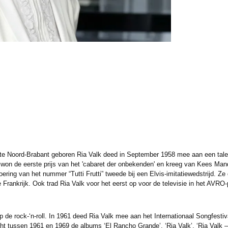
 te Noord-Brabant geboren Ria Valk deed in September 1958 mee aan een tale
e won de eerste prijs van het 'cabaret der onbekenden' en kreeg van Kees Mand
ring van het nummer “Tutti Frutti” tweede bij een Elvis-imitatiewedstrijd. Ze 
te Frankrijk. Ook trad Ria Valk voor het eerst op voor de televisie in het AV
op de rock-‘n-roll. In 1961 deed Ria Valk mee aan het Internationaal Songfesti
ht tussen 1961 en 1969 de albums ‘El Rancho Grande’, ‘Ria Valk’, ‘Ria Valk –