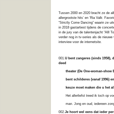
Tussen 2000 en 2020 bracht ze de albu
allergrootste hits’ en ‘Ria Valk: Fav
“Strictly Come Dancing” waarin ze ui
in 2018 gastartiest tijdens de concer
in de jury van de talentenjacht “Alll 
verder nog in tv-series als de nieuwe
interview voor de internetsite.
001.
U bent zangeres (sinds 1958), 
deed
theater (De One-woman-
show Be
bent schilderes (vanaf 1996) en w
keuze moet
maken die u het al
Het allerliefst treed ik toch op voo
man. Jong en oud, iedereen zong me
002.
Je hoort wel eens dat ieder per