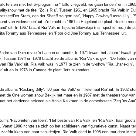
a Valk te zien met het tv-programma “Hallo vliegveld, we gaan landen” en in 1
ityshow met de titel “Zo is Ria”. Tussen 1961 en 1965 bracht Ria Valk in Dui
see/Der Stern, den der Sheriff so gern hat’, ‘Happy Cowboy/Lasso Lilly’, ‘
mt von widersehen’ uit. Ze bracht in 1961 in Engeland de plaat ‘Rockin rode
and’ uit. In 1967 bracht Ria Valk in Tsjecho-Slowakije (nu Tsjechië, red.) de
rita/Tommy aus Tennessee’ en ‘Poor old Joe/Tommy aus Tennessee’ uit.
André van Duin-revue ’n Lach in de ruimte. In 1971 kwam het album ‘Twaalf grot
e. Tussen 1974 en 1978 bracht ze de albums ‘Ria Valk is gek’, ‘De liefde van
van Ria Valk’ uit. Ria Valk was in 1977 te zien in de tv-show “Ria…harlekijn”.
 uit en in 1978 in Canada de plaat ‘Iets bijzonders’.
 albums ‘Rocking Billy’, ’30 jaar Ria Valk’ en ‘Helemaal Ria’ uit. In 1982 sto
 met de One woman show Bekijk het maar en in 1987 met de theatershow Van 
met het dertiende seizoen als Annie Kalkman in de comedyserie “Zeg ‘ns Aaa”
ms ‘Favorieten van toen’, ‘Het beste van Ria Valk’ en ‘Ria Valk: haar grootste
. Vanaf 1996 richtte ze zich op het schilderen van figuratieve kunst. Naast te
zeefdrukken van haar schilderijen. Ria Valk deed in 1998 een tour door Melbo