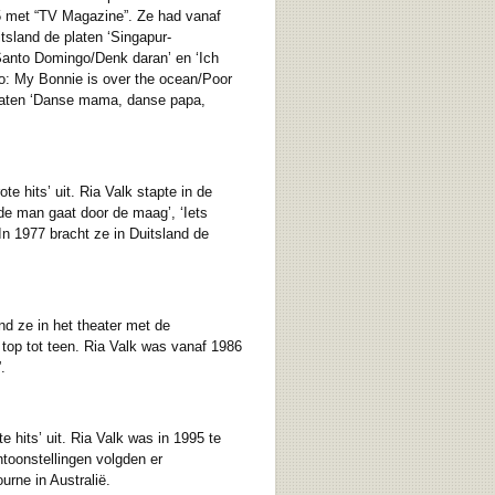
965 met “TV Magazine”. Ze had vanaf
tsland de platen ‘Singapur-
Santo Domingo/Denk daran’ en ‘Ich
o: My Bonnie is over the ocean/Poor
 platen ‘Danse mama, danse papa,
e hits’ uit. Ria Valk stapte in de
 de man gaat door de maag’, ‘Iets
 In 1977 bracht ze in Duitsland de
nd ze in het theater met de
top tot teen. Ria Valk was vanaf 1986
.
 hits’ uit. Ria Valk was in 1995 te
ntoonstellingen volgden er
urne in Australië.