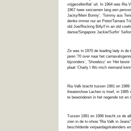
vrijgezellenflat’ uit. In 1964 was Ri
1967 twee seizoenen lang een personal
Jacky/Mein Bonny’, ‘Tommy aus Tennes
denke immer nur an Peter/Tamara Träu
old Joe/Rocking Billy/I’m an old cowh
danse/Singapore Jackie/Surfin’ Seño
Ze was in 1970 de leading lady in de 
jaren '70 over naar het carnavalsgenr
bijzonders’, ‘Showbizz’ en ‘Het beste 
plaat ‘Charly I Wo mich niemand kennt’
Ria Valk bracht tussen 1981 en 1989 de
theatershow Lachen is troef, in 1985
te bewonderen in het negende tot en 
Tussen 1991 en 1996 bracht ze de albu
zien in de tv-show “Ria Valk in Jeans”
beschilderde verjaardagskalenders en 