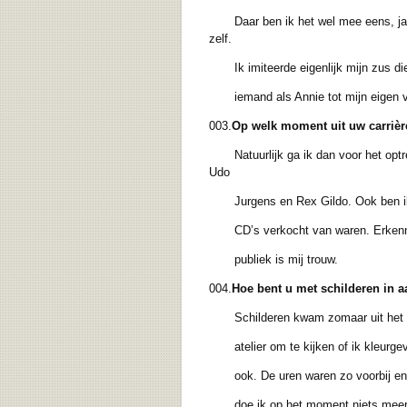
Daar ben ik het wel mee eens, ja
zelf.
Ik imiteerde eigenlijk mijn zus die
iemand als Annie tot mijn eigen vri
003.
Op welk moment uit uw carrière
Natuurlijk ga ik dan voor het optre
Udo
Jurgens en Rex Gildo. Ook ben ik er
CD’s verkocht van waren. Erkenning z
publiek is mij trouw.
004.
Hoe bent u met schilderen in 
Schilderen kwam zomaar uit het niets
atelier om te kijken of ik kleurgevo
ook. De uren waren zo voorbij en dan
doe ik op het moment niets meer o