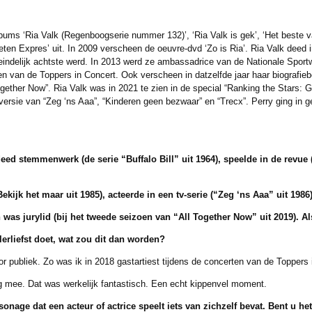
ms ‘Ria Valk (Regenboogserie nummer 132)’, ‘Ria Valk is gek’, ‘Het beste va
orieten Expres’ uit. In 2009 verscheen de oeuvre-dvd ‘Zo is Ria’. Ria Valk de
teindelijk achtste werd. In 2013 werd ze ambassadrice van de Nationale Spo
ten van de Toppers in Concert. Ook verscheen in datzelfde jaar haar biografie
Together Now”. Ria Valk was in 2021 te zien in de special “Ranking the Stars: 
 versie van “Zeg ‘ns Aaa”, “Kinderen geen bezwaar” en “Trecx”. Perry ging in
deed stemmenwerk (de serie “Buffalo Bill” uit 1964),
speelde in de revue (
kijk het maar uit 1985), acteerde in een tv-serie (“Zeg ‘ns Aaa” uit 1986)
as jurylid (bij het tweede seizoen van
“All Together Now” uit 2019).
Al
lerliefst doet, wat zou dit dan worden?
r publiek. Zo was ik in 2018 gastartiest tijdens de concerten van de Topper
e. Dat was werkelijk fantastisch. Een echt kippenvel moment.
sonage dat een acteur of actrice speelt iets van
zichzelf bevat. Bent u h