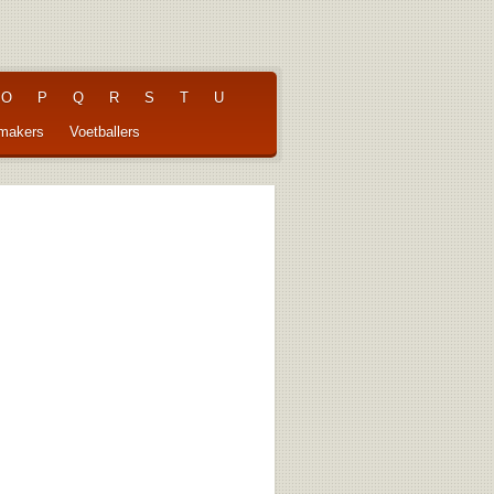
O
P
Q
R
S
T
U
pmakers
Voetballers