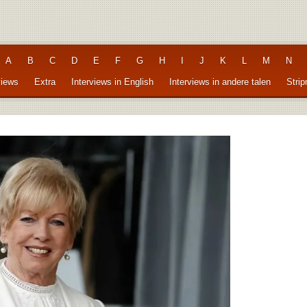
A
B
C
D
E
F
G
H
I
J
K
L
M
N
views
Extra
Interviews in English
Interviews in andere talen
Stri