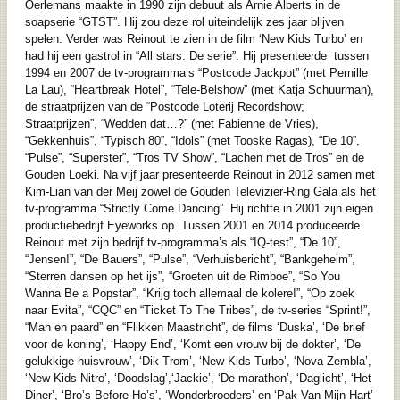
Oerlemans maakte in 1990 zijn debuut als Arnie Alberts in de
soapserie “GTST”. Hij zou deze rol uiteindelijk zes jaar blijven
spelen. Verder was Reinout te zien in de film ‘New Kids Turbo’ en
had hij een gastrol in “All stars: De serie”. Hij presenteerde tussen
1994 en 2007 de tv-programma’s “Postcode Jackpot” (met Pernille
La Lau), “Heartbreak Hotel”, “Tele-Belshow” (met Katja Schuurman),
de straatprijzen van de “Postcode Loterij Recordshow;
Straatprijzen”, “Wedden dat…?” (met Fabienne de Vries),
“Gekkenhuis”, “Typisch 80”, “Idols” (met Tooske Ragas), “De 10”,
“Pulse”, “Superster”, “Tros TV Show”, “Lachen met de Tros” en de
Gouden Loeki. Na vijf jaar presenteerde Reinout in 2012 samen met
Kim-Lian van der Meij zowel de Gouden Televizier-Ring Gala als het
tv-programma “Strictly Come Dancing”. Hij richtte in 2001 zijn eigen
productiebedrijf Eyeworks op. Tussen 2001 en 2014 produceerde
Reinout met zijn bedrijf tv-programma’s als “IQ-test”, “De 10”,
“Jensen!”, “De Bauers”, “Pulse”, “Verhuisbericht”, “Bankgeheim”,
“Sterren dansen op het ijs”, “Groeten uit de Rimboe”, “So You
Wanna Be a Popstar”, “Krijg toch allemaal de kolere!”, “Op zoek
naar Evita”, “CQC” en “Ticket To The Tribes”, de tv-series “Sprint!”,
“Man en paard” en “Flikken Maastricht”, de films ‘Duska’, ‘De brief
voor de koning’, ‘Happy End’, ‘Komt een vrouw bij de dokter’, ‘De
gelukkige huisvrouw’, ‘Dik Trom’, ‘New Kids Turbo’, ‘Nova Zembla’,
‘New Kids Nitro’, ‘Doodslag’,‘Jackie’, ‘De marathon’, ‘Daglicht’, ‘Het
Diner’, ‘Bro’s Before Ho’s’, ‘Wonderbroeders’ en ‘Pak Van Mijn Hart’