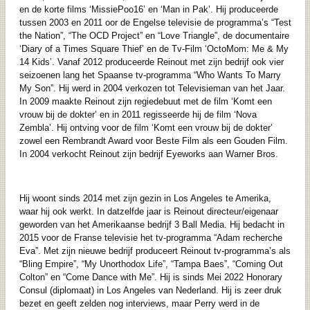
en de korte films ‘MissiePoo16’ en ‘Man in Pak’. Hij produceerde
tussen 2003 en 2011 oor de Engelse televisie de programma’s “Test
the Nation”, “The OCD Project” en “Love Triangle”, de documentaire
‘Diary of a Times Square Thief’ en de Tv-Film ‘OctoMom: Me & My
14 Kids’. Vanaf 2012 produceerde Reinout met zijn bedrijf ook vier
seizoenen lang het Spaanse tv-programma “Who Wants To Marry
My Son”. Hij werd in 2004 verkozen tot Televisieman van het Jaar.
In 2009 maakte Reinout zijn regiedebuut met de film ‘Komt een
vrouw bij de dokter’ en in 2011 regisseerde hij de film ‘Nova
Zembla’. Hij ontving voor de film ‘Komt een vrouw bij de dokter’
zowel een Rembrandt Award voor Beste Film als een Gouden Film.
In 2004 verkocht Reinout zijn bedrijf Eyeworks aan Warner Bros.
Hij woont sinds 2014 met zijn gezin in Los Angeles te Amerika,
waar hij ook werkt. In datzelfde jaar is Reinout directeur/eigenaar
geworden van het Amerikaanse bedrijf 3 Ball Media. Hij bedacht in
2015 voor de Franse televisie het tv-programma “Adam recherche
Eva”. Met zijn nieuwe bedrijf produceert Reinout tv-programma’s als
“Bling Empire”, “My Unorthodox Life”, “Tampa Baes”, “Coming Out
Colton” en “Come Dance with Me”. Hij is sinds Mei 2022 Honorary
Consul (diplomaat) in Los Angeles van Nederland. Hij is zeer druk
bezet en geeft zelden nog interviews, maar Perry werd in de