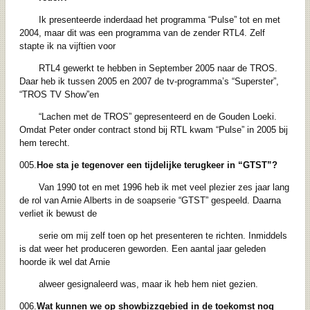
Ik presenteerde inderdaad het programma “Pulse” tot en met
2004, maar dit was een programma van de zender RTL4. Zelf
stapte ik na vijftien voor
RTL4 gewerkt te hebben in September 2005 naar de TROS.
Daar heb ik tussen 2005 en 2007 de tv-programma’s “Superster”,
“TROS TV Show”en
“Lachen met de TROS” gepresenteerd en de Gouden Loeki.
Omdat Peter onder contract stond bij RTL kwam “Pulse” in 2005 bij
hem terecht.
005.
Hoe sta je tegenover een tijdelijke terugkeer in “GTST”?
Van 1990 tot en met 1996 heb ik met veel plezier zes jaar lang
de rol van Arnie Alberts in de soapserie “GTST” gespeeld. Daarna
verliet ik bewust de
serie om mij zelf toen op het presenteren te richten. Inmiddels
is dat weer het produceren geworden. Een aantal jaar geleden
hoorde ik wel dat Arnie
alweer gesignaleerd was, maar ik heb hem niet gezien.
006.
Wat kunnen we op showbizzgebied in de toekomst nog