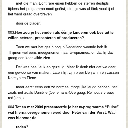
met die man. Echt rare eisen hebben de sterren destijds
tijdens het programma nooit geëist, die tijd was al flink voorbij of
het werd graag overdreven
door de bladen.
003.
Hoe zou je het vinden als één je kinderen ook besluit te
willen acteren, presenteren
of produceren?
Toen we met het gezin nog in Nederland woonde heb ik
Thijmen wel eens meegenomen naar tv-opnames, omdat hij dat
graag een keer wilde zien.
Dat was heel leuk en gezellig. Maar ik denk niet dat we daar
een gewoonte van maken. Laten hij, zijn broer Benjamin en zussen
Katelyn en Fiene
maar eerst eens een zo normaal mogelijke jeugd hebben, net
zoals net zoals Daniëlle (Oerlemans-Overgaag, Reinout’s vrouw,
red.) en ik.
004.
Tot en met 2004 presenteerde je het tv-programma “Pulse”
wat hierna
overgenomen werd door Peter van der Vorst. Wat
was hiervoor de
reden?