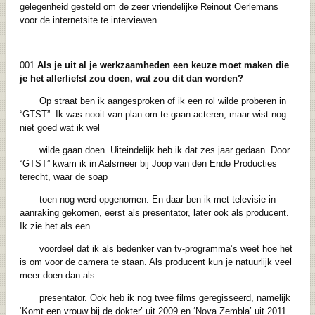
gelegenheid gesteld om de zeer vriendelijke Reinout Oerlemans
voor de internetsite te interviewen.
001.
Als je uit al je werkzaamheden een keuze moet maken die
je het allerliefst zou doen,
wat zou dit dan worden?
Op straat ben ik aangesproken of ik een rol wilde proberen in
“GTST”. Ik was nooit van plan om te gaan acteren, maar wist nog
niet goed wat ik wel
wilde gaan doen. Uiteindelijk heb ik dat zes jaar gedaan. Door
“GTST” kwam ik in Aalsmeer bij Joop van den Ende Producties
terecht, waar de soap
toen nog werd opgenomen. En daar ben ik met televisie in
aanraking gekomen, eerst als presentator, later ook als producent.
Ik zie het als een
voordeel dat ik als bedenker van tv-programma’s weet hoe het
is om voor de camera te staan. Als producent kun je natuurlijk veel
meer doen dan als
presentator. Ook heb ik nog twee films geregisseerd, namelijk
‘Komt een vrouw bij de dokter’ uit 2009 en ‘Nova Zembla’ uit 2011.