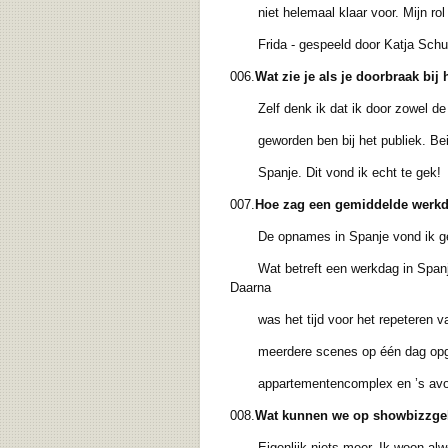
niet helemaal klaar voor. Mijn rol va
Frida - gespeeld door Katja Schuu
006.
Wat zie je als je doorbraak bij
Zelf denk ik dat ik door zowel de fi
geworden ben bij het publiek. Beiden
Spanje. Dit vond ik echt te gek!
007.
Hoe zag een gemiddelde werkdag
De opnames in Spanje vond ik geweldi
Wat betreft een werkdag in Spanje. 
Daarna
was het tijd voor het repeteren van
meerdere scenes op één dag opgenom
appartementencomplex en ’s avonds
008.
Wat kunnen we op showbizzgeb
Eigenlijk niets meer. Ik woon alwee