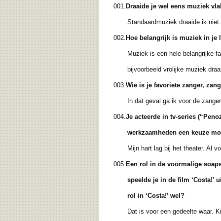
001.
Draaide je wel eens muziek vl
Standaardmuziek draaide ik niet. Vro
002.
Hoe belangrijk is muziek in je 
Muziek is een hele belangrijke factor
bijvoorbeeld vrolijke muziek draai, 
003.
Wie is je favoriete zanger, zan
In dat geval ga ik voor de zangeres
004.
Je acteerde in tv-series (“Penoz
werkzaamheden een
keuze moe
Mijn hart lag bij het theater. Al von
005.
Een rol in de voormalige soaps
speelde je in de film ‘Costa!’ u
rol in ‘Costa!’ wel?
Dat is voor een gedeelte waar. Kijk,