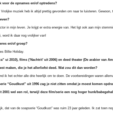
ak voor de opnames en/of optredens?
lijke muziek heb ik altijd prettig gevonden om naar te luisteren. Gewoon, t
leven?
 in mijn leven. Je krijgt er extra energie van. Het ligt ook aan mijn stemmin
word ik daar nog vrolijker van!
geres en/of groep?
 Billie Holiday.
a” ui 2010), films (‘Nachtrit’ uit 2006) en deed
theater (
De arabier van Ams
st maken, die je het allerliefst deed. Wat zou dit dan worden?
d ik het echter alle drie heerlijk om te doen. De voorbereidingen waren allem
erie “Goudkust” uit 1996 zag je niet zitten omdat je
moest komen opdrave
it
2001 wel een rol, terwijl deze film/serie een nog hoger hunk/babegehal
 dat van de soapserie “Goudkust” was ruim 23 jaar geleden. Ik zat toen no