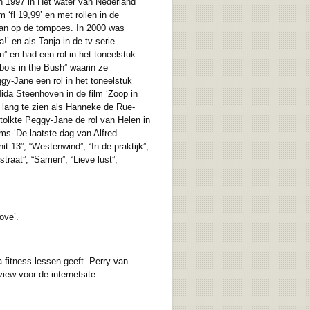
n 1997 in Het water van Nederland
fl 19,99’ en met rollen in de
aan op de tompoes. In 2000 was
!’ en als Tanja in de tv-serie
 en had een rol in het toneelstuk
bo’s in the Bush” waarin ze
gy-Jane een rol in het toneelstuk
ida Steenhoven in de film ‘Zoop in
 lang te zien als Hanneke de Rue-
ertolkte Peggy-Jane de rol van Helen in
ilms ‘De laatste dag van Alfred
t 13”, “Westenwind”, “In de praktijk”,
traat”, “Samen”, “Lieve lust”,
ove’.
fitness lessen geeft. Perry van
ew voor de internetsite.