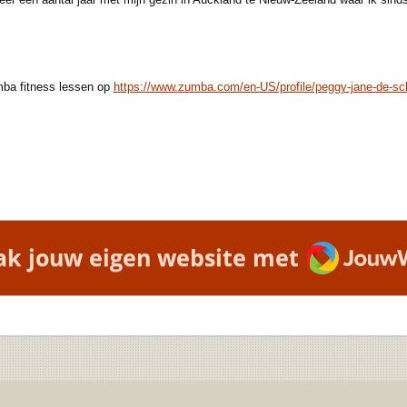
mba fitness lessen op
https://www.zumba.com/en-US/profile/peggy-jane-de-s
JouwWe
k jouw eigen website met