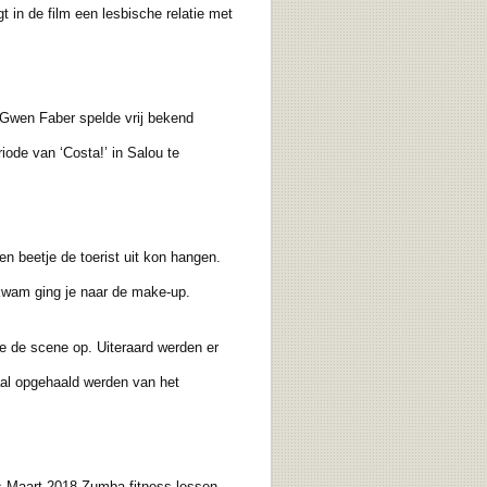
 in de film een lesbische relatie met
 Gwen Faber spelde vrij bekend
ode van ‘Costa!’ in Salou te
 beetje de toerist uit kon hangen.
kwam ging je naar de make-up.
 de scene op. Uiteraard werden er
l opgehaald werden van het
s Maart 2018 Zumba fitness lessen