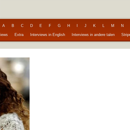
A
B
C
D
E
F
G
H
I
J
K
L
M
N
views
Extra
Interviews in English
Interviews in andere talen
Stri