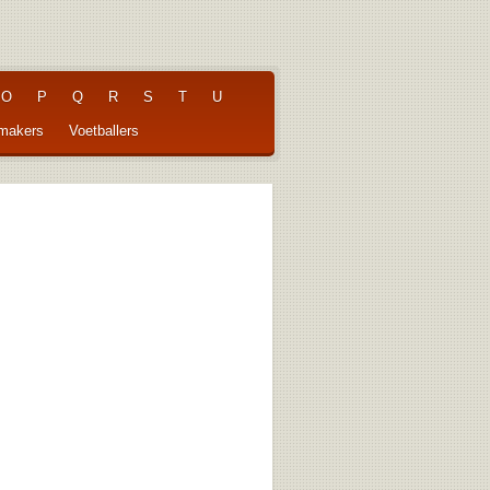
O
P
Q
R
S
T
U
pmakers
Voetballers