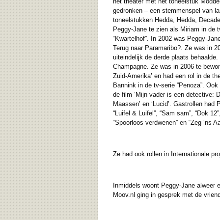
het theater met het toneelstuk Modde
gedronken – een stemmenspel van land
toneelstukken Hedda, Hedda, Decaden
Peggy-Jane te zien als Miriam in de tv
“Kwartelhof”. In 2002 was Peggy-Jane
Terug naar Paramaribo?. Ze was in 20
uiteindelijk de derde plaats behaalde
Champagne. Ze was in 2006 te bewonde
Zuid-Amerika’ en had een rol in de t
Bannink in de tv-serie “Penoza”. Ook s
de film ‘Mijn vader is een detective: 
Maassen’ en ‘Lucid’. Gastrollen had Pe
“Luifel & Luifel”, “Sam sam”, “Dok 12
“Spoorloos verdwenen” en “Zeg ‘ns Aa
Ze had ook rollen in Internationale pro
Inmiddels woont Peggy-Jane alweer ee
Moov.nl ging in gesprek met de vrien