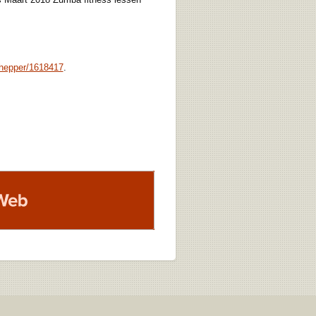
chepper/1618417
.
b