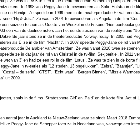
rkop. Ze was in 1995 te zien in de theaterproductie Something Unspoken en i
zoekers. In 1998 was Peggy-Jane te bewonderen als Sofie Hofstra in de film ‘
ce en Hondje. Ze speelde in 1999 mee in de theaterproductie Er valt een tr
-serie “Hij & Julia”. Ze was in 2001 te bewonderen als Angela in de film ‘Costa
 een seizoen te zien als Odette van Weezel in de tv-serie “Gemeentebelangen”
03 één van de deelneemsters aan het eerste seizoen van de reality-serie “Bo
. Datzelfde jaar stond ze in de theaterproductie Norway.Today. In 2005 had Peg
ren als Elize in de film ‘Nachtrit’. In 2007 speelde Peggy-Jane de rol van M
heaterproductie De arabier van Amsterdam. Ze was vanaf 2010 twee seizoenen
peelde ze in dat jaar de rol van Christel in de tv-film ‘Sekjoeritie’. In 2011 v
De wet van 3’ en had ze een rol in de film ‘Lotus’. Ze was te zien in de korte f
ggy-Jane in tv-series als “12 steden, 13 ongelukken”, “Zebra”, “Baantjer”, “Uni
”, “Costa! – de serie”, “GTST”, “Echt waar”, “Bergen Binnen”, “Missie Warmoess
a” uit 2009.
jecten, zoals in de films ‘Stratosphere Girl’ en ‘Paid’ en de korte film ‘Act of L
n aantal jaar in Auckland te Nieuw-Zeeland waar ze sinds Maart 2018 Zumba 
delijke Peggy-Jane de Schepper toen ze in Nederland was, vanwege een intervi