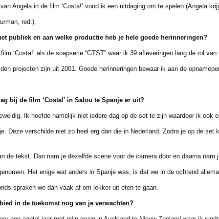
n Angela in de film ‘Costa!’ vond ik een uitdaging om te spelen (Angela krijgt
rman, red.).
 het publiek en aan welke productie heb je hele goede
herinneringen?
lm ‘Costa!’ als de soapserie “GTST” waar ik 39 afleveringen lang de rol van
 projecten zijn uit 2001. Goede herinneringen bewaar ik aan de opnameperi
 bij de film ‘Costa!’ in Salou te Spanje er uit?
g. Ik hoefde namelijk niet iedere dag op de set te zijn waardoor ik ook een
Deze verschilde niet zo heel erg dan die in Nederland. Zodra je op de set 
 de tekst. Dan nam je dezelfde scene voor de camera door en daarna nam je
en. Het enige wat anders in Spanje was, is dat we in de ochtend allemaa
 spraken we dan vaak af om lekker uit eten te gaan.
ied in de toekomst nog van je verwachten?
r een aantal jaar met mijn gezin in Auckland te Nieuw-Zeeland waar ik sind