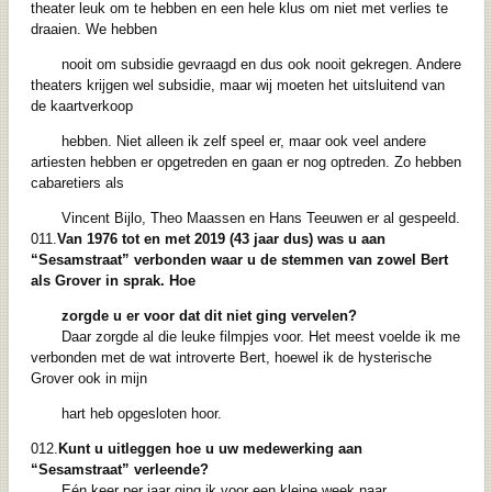
theater leuk om te hebben en een hele klus om niet met verlies te
draaien. We hebben
nooit om subsidie gevraagd en dus ook nooit gekregen. Andere
theaters krijgen wel subsidie, maar wij moeten het uitsluitend van
de kaartverkoop
hebben. Niet alleen ik zelf speel er, maar ook veel andere
artiesten hebben er opgetreden en gaan er nog optreden. Zo hebben
cabaretiers als
Vincent Bijlo, Theo Maassen en Hans Teeuwen er al gespeeld.
011.
Van 1976 tot en met 2019 (43 jaar dus) was u aan
“Sesamstraat” verbonden waar u
de stemmen van zowel Bert
als Grover in sprak. Hoe
zorgde u er voor dat dit niet
ging vervelen?
Daar zorgde al die leuke filmpjes voor. Het meest voelde ik me
verbonden met de wat introverte Bert, hoewel ik de hysterische
Grover ook in mijn
hart heb opgesloten hoor.
012.
Kunt u uitleggen hoe u uw medewerking aan
“Sesamstraat” verleende?
Eén keer per jaar ging ik voor een kleine week naar