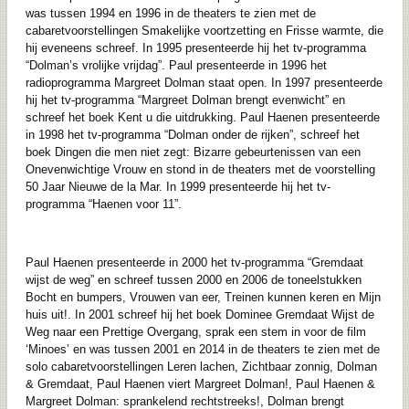
was tussen 1994 en 1996 in de theaters te zien met de
cabaretvoorstellingen Smakelijke voortzetting en Frisse warmte, die
hij eveneens schreef. In 1995 presenteerde hij het tv-programma
“Dolman’s vrolijke vrijdag”. Paul presenteerde in 1996 het
radioprogramma Margreet Dolman staat open. In 1997 presenteerde
hij het tv-programma “Margreet Dolman brengt evenwicht” en
schreef het boek Kent u die uitdrukking. Paul Haenen presenteerde
in 1998 het tv-programma “Dolman onder de rijken”, schreef het
boek Dingen die men niet zegt: Bizarre gebeurtenissen van een
Onevenwichtige Vrouw en stond in de theaters met de voorstelling
50 Jaar Nieuwe de la Mar. In 1999 presenteerde hij het tv-
programma “Haenen voor 11”.
Paul Haenen presenteerde in 2000 het tv-programma “Gremdaat
wijst de weg” en schreef tussen 2000 en 2006 de toneelstukken
Bocht en bumpers, Vrouwen van eer, Treinen kunnen keren en Mijn
huis uit!. In 2001 schreef hij het boek Dominee Gremdaat Wijst de
Weg naar een Prettige Overgang, sprak een stem in voor de film
‘Minoes’ en was tussen 2001 en 2014 in de theaters te zien met de
solo cabaretvoorstellingen Leren lachen, Zichtbaar zonnig, Dolman
& Gremdaat, Paul Haenen viert Margreet Dolman!, Paul Haenen &
Margreet Dolman: sprankelend rechtstreeks!, Dolman brengt