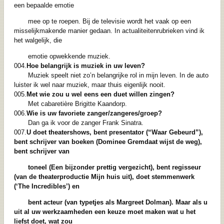
een bepaalde emotie
mee op te roepen. Bij de televisie wordt het vaak op een
misselijkmakende manier gedaan. In actualiteitenrubrieken vind ik
het walgelijk, die
emotie opwekkende muziek.
004.
Hoe belangrijk is muziek in uw leven?
Muziek speelt niet zo’n belangrijke rol in mijn leven. In de auto
luister ik wel naar muziek, maar thuis eigenlijk nooit.
005.
Met wie zou u wel eens een duet willen zingen?
Met cabaretière Brigitte Kaandorp.
006.
Wie is uw favoriete zanger/zangeres/groep?
Dan ga ik voor de zanger Frank Sinatra.
007.
U doet theatershows, bent presentator (“Waar Gebeurd”),
bent schrijver van
boeken (Dominee Gremdaat wijst de weg),
bent schrijver van
toneel (Een bijzonder
prettig vergezicht), bent regisseur
(van de theaterproductie Mijn huis uit), doet
stemmenwerk
(‘The Incredibles’) en
bent acteur (van typetjes als Margreet
Dolman). Maar als u
uit al uw werkzaamheden een keuze moet maken wat u het
liefst doet, wat zou