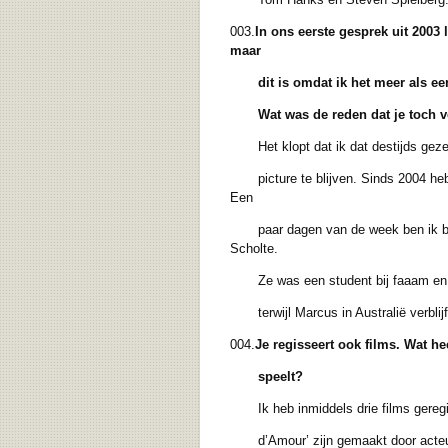
003.
In ons eerste gesprek uit 2003 
maar
dit is omdat ik het meer als
ee
Wat was de reden dat je toch vo
Het klopt dat ik dat destijds gezegd 
picture te blijven. Sinds 2004 heb i
Een
paar dagen van de week ben ik bij f
Scholte.
Ze was een student bij faaam en ik dr
terwijl Marcus in Australië verblijft
004.
Je regisseert ook films. Wat hee
speelt?
Ik heb inmiddels drie films geregisse
d’Amour’ zijn gemaakt door acteurs e