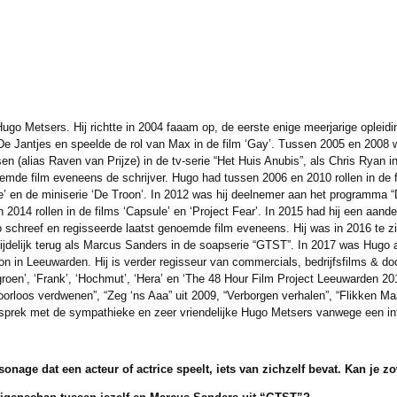
ugo Metsers. Hij richtte in 2004 faaam op, de eerste enige meerjarige opleidi
in De Jantjes en speelde de rol van Max in de film ‘Gay’. Tussen 2005 en 200
sen (alias Raven van Prijze) in de tv-serie “Het Huis Anubis”, als Chris Ryan in
noemde film eveneens de schrijver. Hugo had tussen 2006 en 2010 rollen in de fil
e’ en de miniserie ‘De Troon’. In 2012 was hij deelnemer aan het programma “
 2014 rollen in de films ‘Capsule’ en ‘Project Fear’. In 2015 had hij een aande
go schreef en regisseerde laatst genoemde film eveneens. Hij was in 2016 te z
ijdelijk terug als Marcus Sanders in de soapserie “GTST”. In 2017 was Hugo a
n in Leeuwarden. Hij is verder regisseur van commercials, bedrijfsfilms & doc
roen’, ‘Frank’, ‘Hochmut’, ‘Hera’ en ‘The 48 Hour Film Project Leeuwarden 20
poorloos verdwenen”, “Zeg ‘ns Aaa” uit 2009, “Verborgen verhalen”, “Flikken Ma
sprek met de sympathieke en zeer vriendelijke Hugo Metsers vanwege een inte
sonage dat een acteur of actrice speelt, iets van
zichzelf bevat. Kan je z