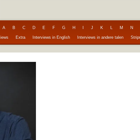
A
B
C
D
E
F
G
H
I
J
K
L
M
N
views
Extra
Interviews in English
Interviews in andere talen
Stri