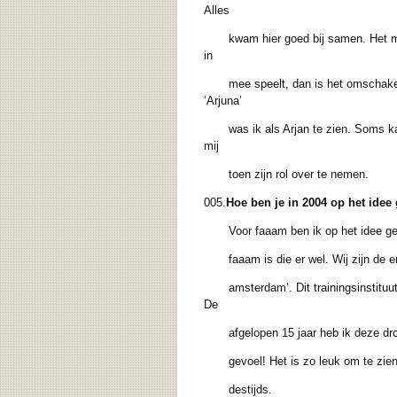
Alles
kwam hier goed bij samen. Het meest p
in
mee speelt, dan is het omschakelen 
‘Arjuna’
was ik als Arjan te zien. Soms kan he
mij
toen zijn rol over te nemen.
005.
Hoe ben je in 2004 op het ide
Voor faaam ben ik op het idee g
faaam is die er wel. Wij zijn de eni
amsterdam’. Dit trainingsinstituut vo
De
afgelopen 15 jaar heb ik deze droom
gevoel! Het is zo leuk om te zien h
destijds.