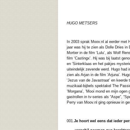
HUGO METSERS
In 2003 sprak Moov.nl al eerder met H
jaar was hij te zien als Dolle Dries 
Mortier in de film ‘Lulu’, als Wolf Ren
film ‘Castingx’. Hij was bij laatst ge
en ‘Sinterklaas en het pakjes mysteri
uiteindelijk zevende werd. Hugo had in
zien als Arjan in de film ‘Arjuna’. Hu
‘Jezus van de Javastraat’ en keerde t
muzikaal-bijbels spektakel The Passio
‘Morgana’, ‘Mooi mond en mijn ogen g
gastrollen in tv-series als “Aspe”, “S
Perry van Moov.nl ging opnieuw in ge
001.
Je hoort wel eens dat ieder per