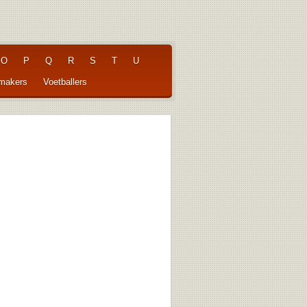
O
P
Q
R
S
T
U
pmakers
Voetballers