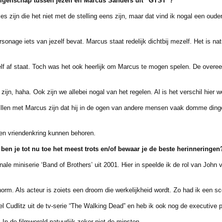
eigenschap tussen jezelf en Marcus Sanders uit “GTST”?
 zijn die het niet met de stelling eens zijn, maar dat vind ik nogal een ouder
age iets van jezelf bevat. Marcus staat redelijk dichtbij mezelf. Het is natu
f af staat. Toch was het ook heerlijk om Marcus te mogen spelen. De overe
 haha. Ook zijn we allebei nogal van het regelen. Al is het verschil hier we
n met Marcus zijn dat hij in de ogen van andere mensen vaak domme dingen 
 vriendenkring kunnen behoren.
ben je tot nu toe het meest trots en/of bewaar je de
beste herinneringen
e miniserie ‘Band of Brothers’ uit 2001. Hier in speelde ik de rol van John
Als acteur is zoiets een droom die werkelijkheid wordt. Zo had ik een sc
udlitz uit de tv-serie “The Walking Dead” en heb ik ook nog de executive p
e filmwereld natuurlijk zeker niet de minsten.