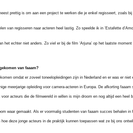
rettig is om aan een project te werken die je enkel regisseert, zoals bij de
van regisseren naar acteren heel lastig. Zo speelde ik in ‘Estafette d’Amo
t echter niet anders. Zo viel er bij de film ‘Arjuna’ op het laatste moment 
e gekomen van faaam?
ekomen omdat er zoveel toneelopleidingen zijn in Nederland en er was er niet
ge meerjarige opleiding voor camera-acteren in Europa. De afkorting faaam s
or acteurs die de filmwereld in willen is mijn droom en nog altijd een heel b
 waar gemaakt. Als er voormalig studenten van faaam succes behalen in het
oe deze jonge acteurs in de praktijk kunnen toepassen wat ze bij ons ontw