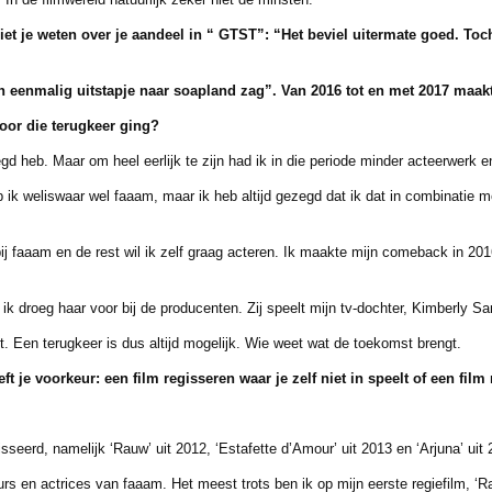
liet je weten over je aandeel in “ GTST”: “Het beviel
uitermate goed. Toch
n eenmalig uitstapje naar soapland zag”. Van 2016 tot en met 2017 maak
or die terugkeer ging?
heb. Maar om heel eerlijk te zijn had ik in die periode minder acteerwerk en
k weliswaar wel faaam, maar ik heb altijd gezegd dat ik dat in combinatie m
aaam en de rest wil ik zelf graag acteren. Ik maakte mijn comeback in 201
oeg haar voor bij de producenten. Zij speelt mijn tv-dochter, Kimberly Sander
. Een terugkeer is dus altijd mogelijk. Wie weet wat de toekomst brengt.
ft je voorkeur: een film regisseren waar je zelf niet
in speelt of een film
erd, namelijk ‘Rauw’ uit 2012, ‘Estafette d’Amour’ uit 2013 en ‘Arjuna’ uit 
n actrices van faaam. Het meest trots ben ik op mijn eerste regiefilm, ‘Ra