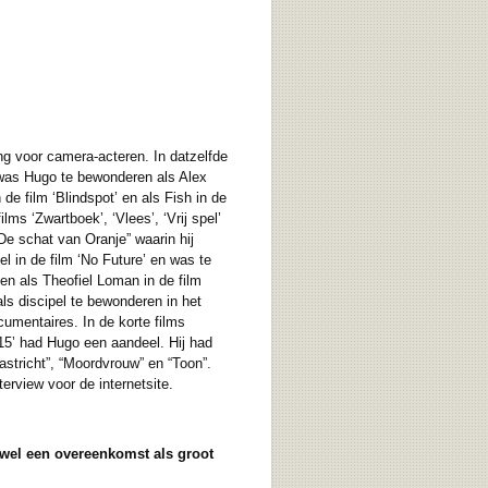
ng voor camera-acteren. In datzelfde
8 was Hugo te bewonderen als Alex
 de film ‘Blindspot’ en als Fish in de
ms ‘Zwartboek’, ‘Vlees’, ‘Vrij spel’
De schat van Oranje” waarin hij
el in de film ‘No Future’ en was te
ien als Theofiel Loman in de film
ls discipel te bewonderen in het
umentaires. In de korte films
15’ had Hugo een aandeel. Hij had
astricht”, “Moordvrouw” en “Toon”.
rview voor de internetsite.
owel een overeenkomst als groot