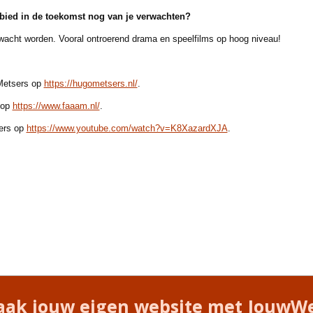
ied in de toekomst nog van je verwachten?
cht worden. Vooral ontroerend drama en speelfilms op hoog niveau!
 Metsers op
https://hugometsers.nl/
.
 op
https://www.faaam.nl/
.
sers op
https://www.youtube.com/watch?v=K8XazardXJA
.
ak jouw eigen website met
JouwW