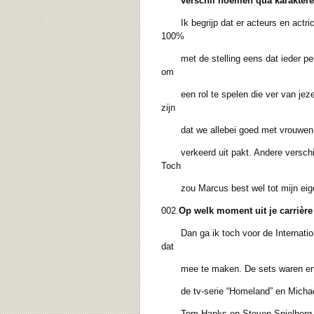
verschil noemen qua
karakter
Ik begrijp dat er acteurs en actrices
100%
met de stelling eens dat ieder person
om
een rol te spelen die ver van jezel
zijn
dat we allebei goed met vrouwen zijn,
verkeerd uit pakt. Andere verschille
Toch
zou Marcus best wel tot mijn eigen
002.
Op welk moment uit je carrière 
Dan ga ik toch voor de International
dat
mee te maken. De sets waren enorm. 
de tv-serie “Homeland” en Michael C
Tom Hanks en Steven Spielberg. In d