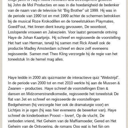
bij John de Mol Producties en was in die hoedanigheid de bedenker
van de naam van de televisie hit “Big Brother” uit 1999. Hij was in
de periode van 1990 tot en met 1999 achter de schermen betrokken
bij de musical Roze Krokodillen en de toneelstukken Playmates,
Goed/Fout, Het linnen dient keurig gevouwen, De woonboot,
Loslopende vrouwen en Jaloezieën. Voor laatst genoemde ontving
Haye de Johan Kaartprijs. Hij schreef en regisseerde de voorstelling
Het hart van Herman, terwijl hij samen met Rick Atwell ook de
productie Madley Amsterdam schreef en deze zelf eveneens
regisseerde. Samen met Theo Kling verzorgde hij de regie van het
toneelstuk In de hemel mag alles.
Haye leidde in 2000 als quizmaster de interactieve quiz “Webstrijd”.
In de periode van 2000 tot en met 2010 werkte hij aan de Mussen &
Zwanen – producties. Haye schreef de voorstellingen Eten &
dansen en Midzomerstrandkomedie, regisseerde het toneelstuk De
flat van Jet en schreef en regisseerde de voorstellingen
Bedgeheimen (hij verzorgde hier ook de dramaturgie voor) en
Lichtjes in je ogen (hij was hier eveneens de bewerker van). Haye
schreef de kinderboeken Proost – lover!, Op de vlucht, De
verboden vriend, Het Geheim van de Maffiamoeder, Gered en Het
Geheim van de Ontvoering, de romans Ooo wat is het fijn om