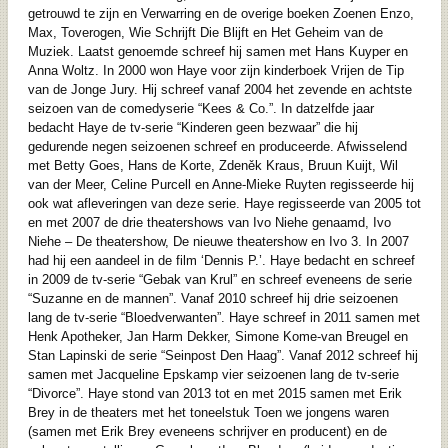
getrouwd te zijn en Verwarring en de overige boeken Zoenen Enzo,
Max, Toverogen, Wie Schrijft Die Blijft en Het Geheim van de
Muziek. Laatst genoemde schreef hij samen met Hans Kuyper en
Anna Woltz. In 2000 won Haye voor zijn kinderboek Vrijen de Tip
van de Jonge Jury. Hij schreef vanaf 2004 het zevende en achtste
seizoen van de comedyserie “Kees & Co.”. In datzelfde jaar
bedacht Haye de tv-serie “Kinderen geen bezwaar” die hij
gedurende negen seizoenen schreef en produceerde. Afwisselend
met Betty Goes, Hans de Korte, Zdeněk Kraus, Bruun Kuijt, Wil
van der Meer, Celine Purcell en Anne-Mieke Ruyten regisseerde hij
ook wat afleveringen van deze serie. Haye regisseerde van 2005 tot
en met 2007 de drie theatershows van Ivo Niehe genaamd, Ivo
Niehe – De theatershow, De nieuwe theatershow en Ivo 3. In 2007
had hij een aandeel in de film ‘Dennis P.’. Haye bedacht en schreef
in 2009 de tv-serie “Gebak van Krul” en schreef eveneens de serie
“Suzanne en de mannen”. Vanaf 2010 schreef hij drie seizoenen
lang de tv-serie “Bloedverwanten”. Haye schreef in 2011 samen met
Henk Apotheker, Jan Harm Dekker, Simone Kome-van Breugel en
Stan Lapinski de serie “Seinpost Den Haag”. Vanaf 2012 schreef hij
samen met Jacqueline Epskamp vier seizoenen lang de tv-serie
“Divorce”. Haye stond van 2013 tot en met 2015 samen met Erik
Brey in de theaters met het toneelstuk Toen we jongens waren
(samen met Erik Brey eveneens schrijver en producent) en de