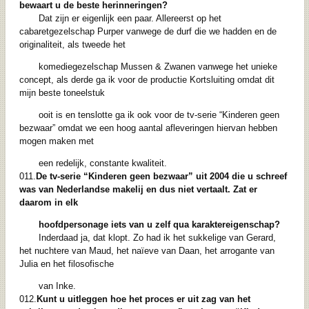
bewaart u de beste
herinneringen?
Dat zijn er eigenlijk een paar. Allereerst op het
cabaretgezelschap Purper vanwege de durf die we hadden en de
originaliteit, als tweede het
komediegezelschap Mussen & Zwanen vanwege het unieke
concept, als derde ga ik voor de productie Kortsluiting omdat dit
mijn beste toneelstuk
ooit is en tenslotte ga ik ook voor de tv-serie “Kinderen geen
bezwaar” omdat we een hoog aantal afleveringen hiervan hebben
mogen maken met
een redelijk, constante kwaliteit.
011.
De tv-serie “Kinderen geen bezwaar” uit 2004 die u schreef
was van Nederlandse
makelij en dus niet vertaalt. Zat er
daarom in elk
hoofdpersonage iets van u zelf qua
karaktereigenschap?
Inderdaad ja, dat klopt. Zo had ik het sukkelige van Gerard,
het nuchtere van Maud, het naïeve van Daan, het arrogante van
Julia en het filosofische
van Inke.
012.
Kunt u uitleggen hoe het proces er uit zag van het