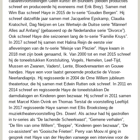
cabaretvoorstellingen Geen kunst! en Blunders (beiden producties
schreef en produceerde hij eveneens met Erik Brey). Samen met
Wim Bax schreef Haye in 2015 de tv-serie “Gouden Bergen”. Hij
schreef datzelfde jaar samen met Jacqueline Epskamp, Claudia
Kratochvil, Dag Neijzen en Lex Wertwijn de Duitse serie “Männer!
Alles auf Anfang” (gebaseerd op de Nederlandse serie “Divorce”).
Ook schreef Haye drie seizoenen lang de tv-serie “Familie Kruys”.
In 2017 schreef hij samen met Halina Reijn de eerste vier
afleveringen van de tv-serie “Meisje van Plezier”. Haye kwam in
2018 met zijn boek genaamd, Ik. Van 2000 tot en met 2015 schreef
hij de toneelstukken Korstsluiting, Vogels, Hemelen, Leef-Tijd,
Mussen en Zwanen, Vaders!, Lente, Bloedverwanten en Gouwe
handjes. Haye won voor laatst genoemde productie de Visser-
Neerlandiaprijs. Hij regisseerde in 2004 de Ome Willem jubileum
theatertour, die hij samen met Edwin Rutten ook schreef. In 2011 en
2014 schreef en regisseerde Haye de toneelstukken De
darmdialogen en Kinderen geen bezwaar. Hij schreef in 2011 samen
met Marcel Klein Ovink en Thomas Terstal de voorstelling Leeftijd.
In 2017 regisseerde Haye samen met Ellis Broeksteeg de
muziektheatervoorstelling Drs. Down!. Als acteur had hij gastrollen
in tv-series als “De lachende Scheerkwast”, “Gemene verhalen”,
“De film van ome Willem”, “Beppie”, “Kinderen geen bezwaar”, “De
co-assistent” en “Gooische Frieten”. Perry van Moov.nl ging in
gesprek met Haye van der Heyden vanwege een interview voor de