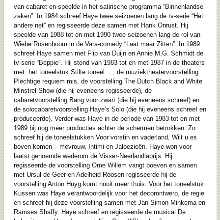
van cabaret en speelde in het satirische programma “Binnenlandse
zaken”. In 1984 schreef Haye twee seizoenen lang de tv-serie “Het
andere net” en regisseerde deze samen met Hank Onrust. Hij
speelde van 1988 tot en met 1990 twee seizoenen lang de rol van
Wiebe Rosenboom in de Vara-comedy “Laat maar Zitten”. In 1989
schreef Haye samen met Flip van Duijn en Annie M.G. Schmidt de
tv-serie “Beppie”. Hij stond van 1983 tot en met 1987 in de theaters
met het toneelstuk Stilte toneel… , de muziektheatervoorstelling
Plechtige requiem mis, de voorstelling The Dutch Black and White
Minstrel Show (die hij eveneens regisseerde), de
cabaretvoorstelling Bang voor zwart (die hij eveneens schreef) en
de solocabaretvoorstelling Haye’s Solo (die hij eveneens schreef en
produceerde). Verder was Haye in de periode van 1983 tot en met
1989 bij nog meer producties achter de schermen betrokken. Zo
schreef hij de toneelstukken Voor vorstin en vaderland, Wilt u es
boven komen – mevrouw, Intimi en Jaloezieën. Haye won voor
laatst genoemde wederom de Visser-Neerlandiaprijs. Hij
regisseerde de voorstelling Ome Willem vangt boeven en samen
met Ursul de Geer en Adelheid Roosen regisseerde hij de
voorstelling Anton Huyg komt nooit meer thuis. Voor het toneelstuk
Kussen was Haye verantwoordelijk voor het decorontwerp, de regie
en schreef hij deze voorstelling samen met Jan Simon-Minkema en
Ramses Shaffy. Haye schreef en regisseerde de musical De