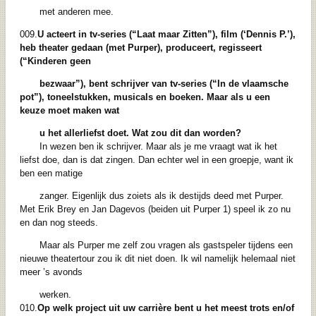
met anderen mee.
009.
U acteert in tv-series (“Laat maar Zitten”), film (‘Dennis P.’),
heb theater gedaan
(met Purper), produceert, regisseert
(“Kinderen geen
bezwaar”), bent schrijver van
tv-series (“In de vlaamsche
pot”), toneelstukken, musicals en boeken. Maar als u een
keuze moet maken wat
u het allerliefst doet. Wat zou dit dan worden?
In wezen ben ik schrijver. Maar als je me vraagt wat ik het
liefst doe, dan is dat zingen. Dan echter wel in een groepje, want ik
ben een matige
zanger. Eigenlijk dus zoiets als ik destijds deed met Purper.
Met Erik Brey en Jan Dagevos (beiden uit Purper 1) speel ik zo nu
en dan nog steeds.
Maar als Purper me zelf zou vragen als gastspeler tijdens een
nieuwe theatertour zou ik dit niet doen. Ik wil namelijk helemaal niet
meer ’s avonds
werken.
010.
Op welk project uit uw carrière bent u het meest trots en/of