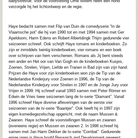
babysitrevue. Voor de voorstelling Ome Willem heeft een hond
verzorgde hij het lichtontwerp en de regie.
Haye bedacht samen met Flip van Duin de comedyserie “In de
Vlaamsche pot” die hij van 1990 tot en met 1994 samen met Ger
Apeldoorn, Harm Edens en Robert Albertdingk Thijm gedurende vier
seizoenen schreef. Ook schrijft Haye romans en kinderboeken. Zo
zijn er inmiddels twintig kinderboeken, vier romans en een boek
over schrijven van hem verschenen. Romans als Jij bent steeds
een ander en Het oor van Van Gogh en de kinderboeken Kusjes,
Zoenen, Strelen, Vrijen, Liefde en Tranen in Bad zijn van zijn hand.
Prijzen die Haye voor zijn kinderboeken won zijn de Tip van de
Nederlandse Kinderjury voor Zoenen in 1996, de Tip van de
Nederlandse Kinderjury voor Strelen in 1997 en de Jonge Jury voor
Vrijen in 1999. Hij schreef vanaf 1993 samen met Peter Römer en
Edwin de Vries twee seizoenen lang de tv-serie “Diamant”. Vanaf
1996 schreef Haye diverse afleveringen van de eerste vier
seizoenen van de tv-serie “Baantjer”. Ook heeft hij in 1997 zijn
eigen komediegezelschap opgericht, met de naam Mussen &
Zwanen. Haye schreef de voorstellingen Mussen en zwanen
(eveneens regie) en Mussen en zwanen 2. In 1998 schreef hij
samen met Jan Harm Dekker de tv-serie “Combat”. Gedurende
enige jaren is Haye hoofd Research and Development geweest