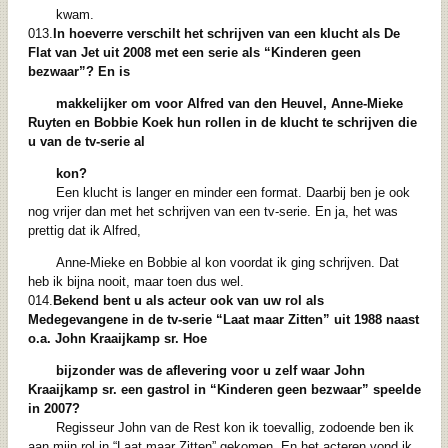
kwam.
013.
In hoeverre verschilt het schrijven van een klucht als De
Flat van Jet uit 2008 met
een serie als “Kinderen geen
bezwaar”? En is
makkelijker om voor Alfred van den
Heuvel, Anne-Mieke
Ruyten en Bobbie Koek hun rollen in de klucht te schrijven die
u van de tv-serie al
kon?
Een klucht is langer en minder een format. Daarbij ben je ook
nog vrijer dan met het schrijven van een tv-serie. En ja, het was
prettig dat ik Alfred,
Anne-Mieke en Bobbie al kon voordat ik ging schrijven. Dat
heb ik bijna nooit, maar toen dus wel.
014.
Bekend bent u als acteur ook van uw rol als
Medegevangene in de tv-serie “Laat
maar Zitten” uit 1988 naast
o.a. John Kraaijkamp sr. Hoe
bijzonder was de
aflevering voor u zelf waar John
Kraaijkamp sr. een gastrol in “Kinderen geen
bezwaar” speelde
in 2007?
Regisseur John van de Rest kon ik toevallig, zodoende ben ik
aan mijn rol in “Laat maar Zitten” gekomen. En het acteren vond ik