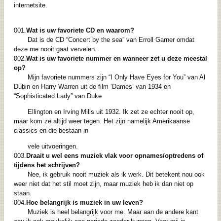
internetsite.
001.
Wat is uw favoriete CD en waarom?
Dat is de CD “Concert by the sea” van Erroll Garner omdat
deze me nooit gaat vervelen.
002.
Wat is uw favoriete nummer en wanneer zet u deze meestal
op?
Mijn favoriete nummers zijn “I Only Have Eyes for You” van Al
Dubin en Harry Warren uit de film ‘Dames’ van 1934 en
“Sophisticated Lady” van Duke
Ellington en Irving Mills uit 1932. Ik zet ze echter nooit op,
maar kom ze altijd weer tegen. Het zijn namelijk Amerikaanse
classics en die bestaan in
vele uitvoeringen.
003.
Draait u wel eens muziek vlak voor opnames/optredens of
tijdens het schrijven?
Nee, ik gebruik nooit muziek als ik werk. Dit betekent nou ook
weer niet dat het stil moet zijn, maar muziek heb ik dan niet op
staan.
004.
Hoe belangrijk is muziek in uw leven?
Muziek is heel belangrijk voor me. Maar aan de andere kant