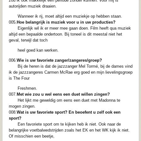
zou ik ook makkelijk een periode zonder kunnen. Voor mij is
autorijden muziek draaien.
Wanneer ik rij, moet altijd een muziekje op hebben staan.
005.
Hoe belangrijk is muziek voor u in uw producties?
Eigenlijk wil ik er meer mee gaan doen. Film heeft qua muziek
altijd een bepaalde ondertoon. Bij toneel is dit meestal niet het
geval, terwijl dat toch
heel goed kan werken.
006.
Wie is uw favoriete zanger/zangeres/groep?
Bij de heren is dat de jazzzanger Mel Tormé, bij de dames vind
ik de jazzzangeres Carmen McRae erg goed en mijn lievelingsgroep
is The Four
Freshmen.
007.
Met wie zou u wel eens een duet willen zingen?
Het lijkt me geweldig om eens een duet met Madonna te
mogen zingen.
008.
Wat is uw favoriete sport? En beoefent u zelf ook een
sport?
Een favoriete sport om te kijken heb ik niet. Ook naar de
belangrijke voetbalwedstrijden zoals het EK en het WK kijk ik niet.
Of misschien een beetje,