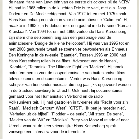
de naam Hans van Luyn één van de eerste disjockeys bij de NCRV.
Hij had in 1968 rollen in de kluchten Drie is te veel, met o.a. Joop
Doderer en De Modelechtgenoot. Van 1972 tot en met 1975 sprak
Hans Karsenbarg een stem in voor de animatieserie “Calimero”. Hij
maakte in 1993 zijn tv-debuut met een gastrol in de tv-serie “Bureau
Kruislaan”. Van 1994 tot en met 1996 verleende Hans Karsenbarg
zijn stem drie seizoenen lang aan een personage voor de
animatieserie “Budgie de kleine helicopter”. Hij was van 1995 tot en
met 2006 gedurende twaalf seizoenen te bewonderen als Ennaeus
Den Koninghe in de tv-serie “Baantjer”. Tussen 1996 en 2000 had
Hans Karsenbarg rollen in de films ‘Advocaat van de Hanen’,
‘Karakter’, ‘Temmink: The Ultimate Fight’ en ‘Mariken’. Hij sprak
ook stemmen in voor de nasynchronisatie van buitenlandse films,
televisieseries en documentaires. Verder was Hans Karsenbarg
schrijver van tien kindermusicals die nog jaarlijks opgevoerd worden
in de Stadsschouwburg te Utrecht. Ook heeft hij documentaires
gemaakt voor het Humanistisch Verbond en de radio
Volksuniversiteit. Hij had gastrollen in tv-series als “Recht voor z’n
Raab”, “Medisch Centrum West”, “GTST”, “Ik ben je moeder niet”,
“Verhalen uit de bijbel”, “Flodder – de serie”, “All stars: De serie”,
“Meiden van de Wit” en “Malaika”. Perry van Moov.nl reisde af naar
Utrecht waar hij de zeer vriendelijke Hans Karsenbarg sprak
vanwege een interview voor de internetsite.