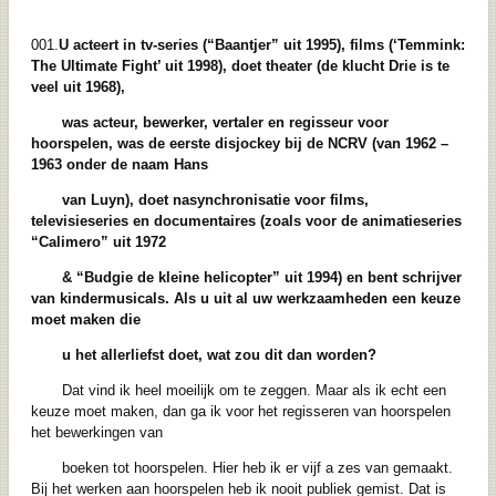
001.
U acteert in tv-series (“Baantjer” uit 1995), films (‘Temmink:
The Ultimate Fight’
uit 1998), doet theater (de klucht Drie is te
veel uit 1968),
was acteur, bewerker,
vertaler en regisseur voor
hoorspelen, was de eerste disjockey bij de NCRV (van
1962 –
1963 onder de naam Hans
van Luyn), doet nasynchronisatie voor films,
televisieseries en
documentaires (zoals voor de animatieseries
“Calimero” uit 1972
&
“Budgie de kleine helicopter” uit 1994) en bent schrijver
van kindermusicals
.
Als u
uit al uw werkzaamheden een keuze
moet maken die
u het allerliefst doet, wat zou
dit dan worden?
Dat vind ik heel moeilijk om te zeggen. Maar als ik echt een
keuze moet maken, dan ga ik voor het regisseren van hoorspelen
het bewerkingen van
boeken tot hoorspelen. Hier heb ik er vijf a zes van gemaakt.
Bij het werken aan hoorspelen heb ik nooit publiek gemist. Dat is