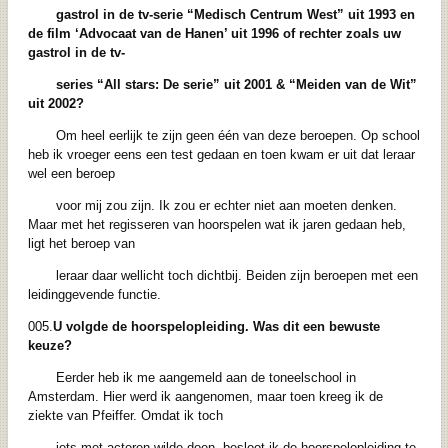
gastrol in de tv-serie “Medisch Centrum West”
uit 1993 en
de film ‘Advocaat van de Hanen’ uit 1996 of rechter zoals uw
gastrol in
de tv-
series “All stars: De serie” uit 2001 & “Meiden van de Wit”
uit 2002?
Om heel eerlijk te zijn geen één van deze beroepen. Op school
heb ik vroeger eens een test gedaan en toen kwam er uit dat leraar
wel een beroep
voor mij zou zijn. Ik zou er echter niet aan moeten denken.
Maar met het regisseren van hoorspelen wat ik jaren gedaan heb,
ligt het beroep van
leraar daar wellicht toch dichtbij. Beiden zijn beroepen met een
leidinggevende functie.
005.
U volgde de hoorspelopleiding. Was dit een bewuste
keuze?
Eerder heb ik me aangemeld aan de toneelschool in
Amsterdam. Hier werd ik aangenomen, maar toen kreeg ik de
ziekte van Pfeiffer. Omdat ik toch
iets met acteren wilde doen, besloot ik de hoorspelopleiding te