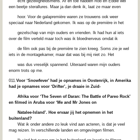
echt gezelligheidsmens. Af en toe hadden Rob en Eddie wel
een beetje sterallures. Maar ja dan denk ik, laat ze maar even
hoor. Voor de galapremière waren ze trouwens ook weer
speciaal naar Nederland gekomen. Ik was op de première in het
gezelschap van mijn ouders en vrienden. Ik had hun al iets
over de film verteld maar toch was ik bloednerveus omdat ik
de film ook pas bij de première te zien kreeg. Soms zie je wel
iets in de montagekamer, maar dat was bij mij niet zo. Het
was dus vreselijk spannend. Uiteraard waren mijn ouders
enorm trots op me.
011.
Voor ‘Snowfever’ had je opnames in Oostenrijk, in Amerika
had je opnames voor ‘Drifter’,
je draaie in Zuid-
Afrika voor ‘The Seven of Daran: The Battle of Pareo Rock’
en filmed in Aruba voor ‘Me and Mr Jones on
Natalee-Island’.
Hoe ervaar jij het opnemen in het
buitenland?
Wat ik onder andere zo leuk vind aan acteren, is dat je veel
mag reizen. In verschillende landen en omgevingen filmen.