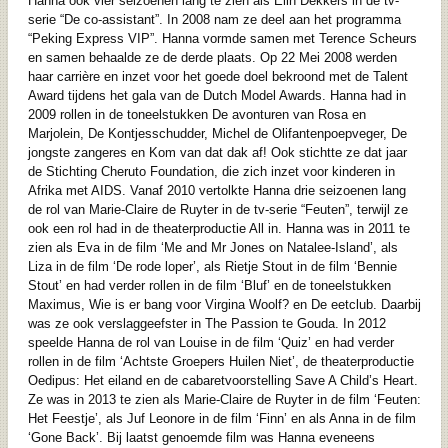
Hanna ook vier seizoenen lang te zien als Elin Dekkers in de tv-
serie “De co-assistant”. In 2008 nam ze deel aan het programma
“Peking Express VIP”. Hanna vormde samen met Terence Scheurs
en samen behaalde ze de derde plaats. Op 22 Mei 2008 werden
haar carrière en inzet voor het goede doel bekroond met de Talent
Award tijdens het gala van de Dutch Model Awards. Hanna had in
2009 rollen in de toneelstukken De avonturen van Rosa en
Marjolein, De Kontjesschudder, Michel de Olifantenpoepveger, De
jongste zangeres en Kom van dat dak af! Ook stichtte ze dat jaar
de Stichting Cheruto Foundation, die zich inzet voor kinderen in
Afrika met AIDS. Vanaf 2010 vertolkte Hanna drie seizoenen lang
de rol van Marie-Claire de Ruyter in de tv-serie “Feuten”, terwijl ze
ook een rol had in de theaterproductie All in. Hanna was in 2011 te
zien als Eva in de film ‘Me and Mr Jones on Natalee-Island’, als
Liza in de film ‘De rode loper’, als Rietje Stout in de film ‘Bennie
Stout’ en had verder rollen in de film ‘Bluf’ en de toneelstukken
Maximus, Wie is er bang voor Virgina Woolf? en De eetclub.
Daarbij
was ze ook verslaggeefster in The Passion te Gouda. In 2012
speelde Hanna de rol van Louise in de film
‘Quiz’ en had verder
rollen in de film ‘Achtste Groepers Huilen Niet’, de theaterproductie
Oedipus: Het eiland en de cabaretvoorstelling Save A Child’s Heart.
Ze was in 2013 te zien als Marie-Claire de Ruyter in de film ‘Feuten:
Het Feestje’, als Juf Leonore in de film ‘Finn’ en als Anna in de film
‘Gone Back’. Bij laatst genoemde film was Hanna eveneens