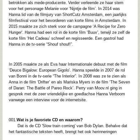
betrokken als mede-producente. Verder verleende ze haar stem
voor het personage Melanie voor ‘Nijntje de film’. In 2014 was
Hanna lid van de filmjury van ShortCutz Amsterdam, een jaarlijks
filmfestival voor het bevorderen van korte films in Amsterdam. In
2015 maakte ze zich sterk voor de campagne ‘A Recipe for Zero
Hunger'. Hanna had een rol in de korte film ‘Buuv’, terwijl ze zelf de
korte film ‘Het Cadeau’ schreef en regisseerde. Een gastrol had
Hanna in de tv-serie “Shouf shouf!”.
In 2005 maakte ze als Eva haar Internationale debuut met de film
‘Deuce Bigalow: European Gigolo’. Hanna speelde in 2007 de rol
van Bonni in de tv-serie “The Interior”. In 2008 was ze te zien als
Anna in de film ‘Drifter’ en als Mariska Myers in de film ‘The Seven
of Daran: The Battle of Pareo Rock’. Perry van Moov.nl ging in
gesprek met de zeer vriendelijke en goedlachse Hanna Verboom
vanwege een interview voor de internetsite.
001.
Wat is je favoriete CD en waarom?
Dat is de CD 'Slow train coming' van Bob Dylan. Behalve dat
het fantastische teksten heeft, brengt het ook herinneringen