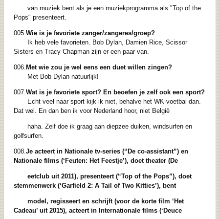
van muziek bent als je een muziekprogramma als "Top of the
Pops" presenteert.
005.
Wie is je favoriete zanger/zangeres/groep?
Ik heb vele favorieten. Bob Dylan, Damien Rice, Scissor
Sisters en Tracy Chapman zijn er een paar van.
006.
Met wie zou je wel eens een duet willen zingen?
Met Bob Dylan natuurlijk!
007.
Wat is je favoriete sport? En beoefen je zelf ook een sport?
Echt veel naar sport kijk ik niet, behalve het WK-voetbal dan.
Dat wel. En dan ben ik voor Nederland hoor, niet België
haha. Zelf doe ik graag aan diepzee duiken, windsurfen en
golfsurfen.
008.
Je acteert in Nationale tv-series (“De co-assistant”) en
Nationale films (‘Feuten: Het Feestje’), doet theater (De
eetclub uit 2011), presenteert (“Top of the Pops”), doet
stemmenwerk (‘Garfield 2: A Tail of Two Kitties’), bent
model, regisseert en schrijft (voor de korte film ‘Het
Cadeau’ uit 2015), acteert in Internationale films (‘Deuce