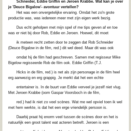
Schneider, Eddie Griffin en Jeroen Krabbe. Wat kan je over
je 'Deuce Bigalow'- avontuur vertellen?
Het was een onvergetelijke ervaring. Omdat het zo'n grote
productie was, was iedereen meer met zijn eigen werk bezig.
Dus echt geholpen met mijn spel of me tips geven af en toe
was er niet bij door Rob, Eddie en Jeroen. Hoewel, dit moet
ik meteen recht zetten door te zeggen dat Rob Schneider
(Deuce Bigalow in de film, red.) dit wel deed. Maar dit was ook
omdat hij de film had geschreven. Samen met regisseur Mike
Bigelow regisseerde Rob de film ook. Eddie Griffin (T.J.
Hicks in de film, red.) is net als zijn personage in de film heel
erg aanwezig en erg grappig. Je merkt dat het een echte
entertainer is. In de buurt van Eddie verveel je jezelf niet vlug.
Met Jeroen Krabbe (oom Gaspar Voorsboch in de film,
red.) had ik niet zo veel scènes. Wat me wel opviel toen ik wel
met hem werkte, is dat het een erge vriendelijk persoon is.
Daarbij praat hij enorm veel tussen de scènes door en het is
natuurlijk een groot talent wat acteren betreft. Jeroen is een