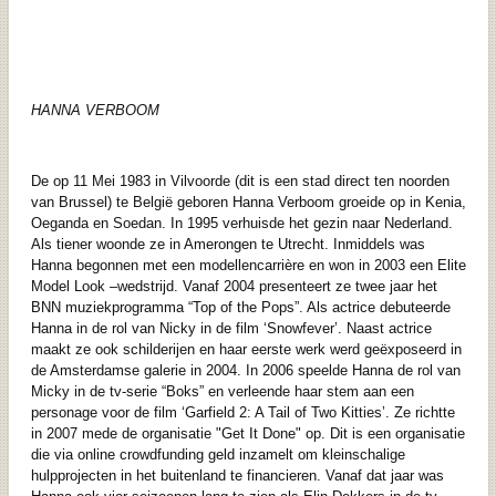
HANNA VERBOOM
De op 11 Mei 1983 in Vilvoorde (dit is een stad direct ten noorden
van Brussel) te België geboren Hanna Verboom groeide op in Kenia,
Oeganda en Soedan. In 1995 verhuisde het gezin naar Nederland.
Als tiener woonde ze in Amerongen te Utrecht. Inmiddels was
Hanna begonnen met een modellencarrière en won in 2003 een Elite
Model Look –wedstrijd. Vanaf 2004 presenteert ze twee jaar het
BNN muziekprogramma “Top of the Pops”. Als actrice debuteerde
Hanna in de rol van Nicky in de film ‘Snowfever’.
Naast actrice
maakt ze ook schilderijen en haar eerste werk werd geëxposeerd in
de Amsterdamse galerie in 2004.
In 2006 speelde Hanna de rol van
Micky in de tv-serie “Boks” en verleende haar stem aan een
personage voor de film ‘Garfield 2: A Tail of Two Kitties’. Ze richtte
in 2007 mede de organisatie "Get It Done" op. Dit is een organisatie
die via online crowdfunding geld inzamelt om kleinschalige
hulpprojecten in het buitenland te financieren. Vanaf dat jaar was