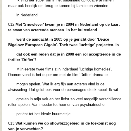
Ik vind het super om in het buitenland op locatie te filmen,
maar ook heerlijk om terug te komen bij familie en vrienden
in Nederland.
012.
Met 'Snowfever' kwam je in 2004 in Nederland op de kaart
te staan van acterende mensen. In het buitenland
werd de aandacht in 2005 op je gericht door 'Deuce
Bigalow: European Gigolo'. Toch twee 'luchtige' projecten. Is
dat ook een reden dat je in 2008 een rol accepteerde in de
thriller 'Drifter'?
Mijn eerste twee films zijn inderdaad 'luchtige komedies'.
Daarom vond ik het super om met de film ‘Drifter’ drama te
mogen spelen. Wat ik erg fijn aan acteren vind is de
afwisseling. Dat geldt ook voor de personages die ik speel. Ik wil
groeien in mijn vak en het liefst zo veel mogelijk verschillende
rollen spelen. Van moeder tot hoer en van psychiatrische
patiënt tot het ideale buurmeisje.
013.
Wat kunnen we op showbizzgebied in de toekomst nog
van je verwachten?