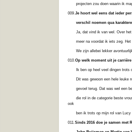
projecten zou doen waarin ik mag
009.
Je hoort wel eens dat ieder per
verschil noemen qua
karakter
Ja, dat vind ik van wel. Over he
meer na voordat ik iets zeg. Het ver
We zijn allebei lekker avontuurlijk
010.
Op welk moment uit je carrière 
Ik ben op heel veel dingen trots om
Dit was gewoon een hele leuke rol o
gevoel terug. Dat was wel een beetj
die rol in de categorie beste vrouwel
ook
ben ik trots op mijn rol van Lucy in 
011.
Sinds 2016 doe je samen met 
John Buijsman en
Martin van 