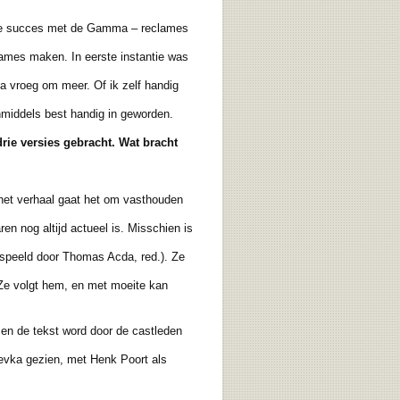
 we succes met de Gamma – reclames
ames maken. In eerste instantie was
vroeg om meer. Of ik zelf handig
middels best handig in geworden.
rie versies gebracht. Wat bracht
het verhaal gaat het om vasthouden
en nog altijd actueel is. Misschien is
espeeld door Thomas Acda, red.). Ze
 Ze volgt hem, en met moeite kan
en de tekst word door de castleden
evka gezien, met Henk Poort als