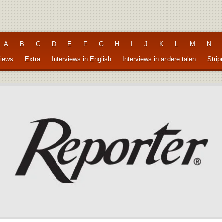
A
B
C
D
E
F
G
H
I
J
K
L
M
N
views
Extra
Interviews in English
Interviews in andere talen
Stri