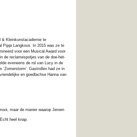
l & Kleinkunstacademie te
l Pippi Langkous. In 2015 was ze te
mineerd voor een Musical Award voor
in de reclamespotjes van de doe-het-
lde eveneens de rol van Lucy in de
lm ‘Zomerstorm’. Gastrollen had ze in
 vriendelijke en goedlachse Hanna van
 mooi, maar de manier waarop Jeroen
 Echt heel knap.