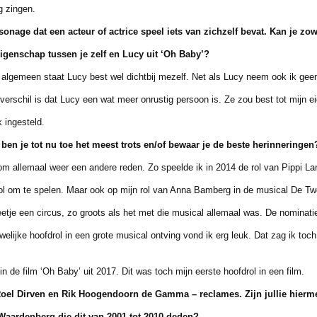
 zingen.
sonage dat een acteur of actrice speel iets van zichzelf
bevat. Kan je zo
eigenschap tussen je zelf en Lucy uit ‘Oh Baby’?
t algemeen staat Lucy best wel dichtbij mezelf. Net als Lucy neem ook ik geen
schil is dat Lucy een wat meer onrustig persoon is. Ze zou best tot mijn e
 ingesteld.
ben je tot nu toe het meest trots en/of bewaar je de
beste herinneringen
 allemaal weer een andere reden. Zo speelde ik in 2014 de rol van Pippi La
m te spelen. Maar ook op mijn rol van Anna Bamberg in de musical De Tweel
e een circus, zo groots als het met die musical allemaal was. De nominatie
ijke hoofdrol in een grote musical ontving vond ik erg leuk. Dat zag ik toch 
de film ‘Oh Baby’ uit 2017. Dit was toch mijn eerste hoofdrol in een film.
Roel Dirven en Rik Hoogendoorn de Gamma –
reclames. Zijn jullie hier
Waardenberg die dit van 2001 tot 2010 deden?