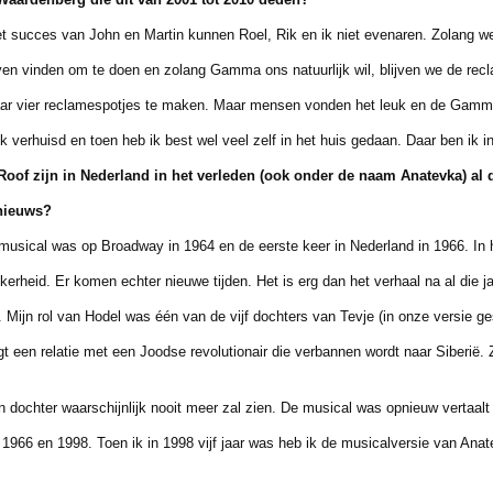
t succes van John en Martin kunnen Roel, Rik en ik niet evenaren. Zolang
n vinden om te doen en zolang Gamma ons natuurlijk wil, blijven we de recl
 vier reclamespotjes te maken. Maar mensen vonden het leuk en de Gamma 
huisd en toen heb ik best wel veel zelf in het huis gedaan. Daar ben ik in
Roof zijn in Nederland in het verleden (ook onder de
naam Anatevka) al d
nieuws?
ical was op Broadway in 1964 en de eerste keer in Nederland in 1966. In 
heid. Er komen echter nieuwe tijden. Het is erg dan het verhaal na al die jar
ijn rol van Hodel was één van de vijf dochters van Tevje (in onze versie g
 een relatie met een Joodse revolutionair die verbannen wordt naar Siberië.
ochter waarschijnlijk nooit meer zal zien. De musical was opnieuw vertaalt 
66 en 1998. Toen ik in 1998 vijf jaar was heb ik de musicalversie van Anat