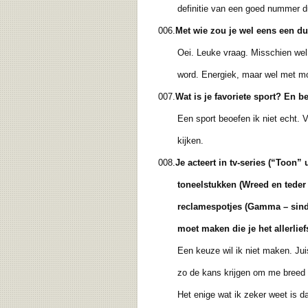
definitie van een goed nummer du
006.
Met wie zou je wel eens een du
Oei. Leuke vraag. Misschien wel me
word. Energiek, maar wel met mo
007.
Wat is je favoriete sport? En b
Een sport beoefen ik niet echt. Voet
kijken.
008.
Je acteert in tv-series (“Toon” u
toneelstukken (Wreed en teder uit
reclamespotjes (Gamma – sinds 2
moet maken die je het allerliefs
Een keuze wil ik niet maken. Juist
zo de kans krijgen om me breed te bl
Het enige wat ik zeker weet is dat 