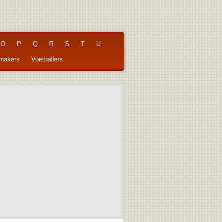
O
P
Q
R
S
T
U
pmakers
Voetballers