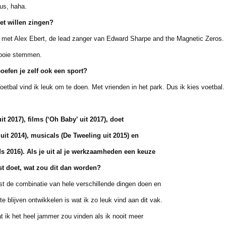
s, haha.
et willen zingen?
t Alex Ebert, de lead zanger van Edward Sharpe and the Magnetic Zeros. D
oie stemmen.
eoefen je zelf ook een sport?
bal vind ik leuk om te doen. Met vrienden in het park. Dus ik kies voetbal. 
it 2017), films (‘Oh Baby’ uit 2017), doet
 2014), musicals (De Tweeling uit 2015) en
016). Als je uit al je werkzaamheden een keuze
t doet, wat zou dit dan worden?
 de combinatie van hele verschillende dingen doen en
ijven ontwikkelen is wat ik zo leuk vind aan dit vak.
ik het heel jammer zou vinden als ik nooit meer