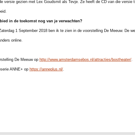
versie gezien met Lex Goudsmit als Tevje. Ze heeft de CD van die versie 
eid.
ied in de toekomst nog van je verwachten?
rdag 1 September 2018 ben ik te zien in de voorstelling De Meeuw. De web
ders online.
orstelling De Meeuw op
http://www.amsterdamsebos.nl/attracties/bostheater/
.
ebserie ANNE+ op
https://anneplus.nl/
.