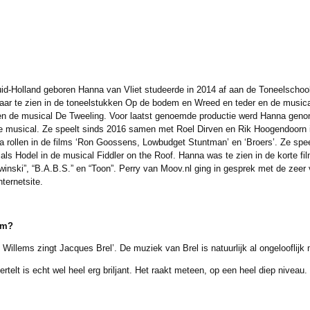
id-Holland geboren Hanna van Vliet studeerde in 2014 af aan de Toneelschoo
aar te zien in de toneelstukken Op de bodem en Wreed en teder en de musica
n de musical De Tweeling. Voor laatst genoemde productie werd Hanna geno
ote musical. Ze speelt sinds 2016 samen met Roel Dirven en Rik Hoogendoorn 
rollen in de films ‘Ron Goossens, Lowbudget Stuntman’ en ‘Broers’. Ze spee
ls Hodel in de musical Fiddler on the Roof. Hanna was te zien in de korte fi
winski”, “B.A.B.S.” en “Toon”. Perry van Moov.nl ging in gesprek met de zeer
ternetsite.
om?
ems zingt Jacques Brel’. De muziek van Brel is natuurlijk al ongelooflijk
 is echt wel heel erg briljant. Het raakt meteen, op een heel diep niveau.