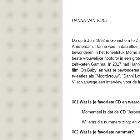
HANNA VAN VLIET
De op 6 Juni 1992 in Gorinchem te Zu
Amsterdam. Hanna was in datzelfde j
bewonderen in het toneelstuk Momo e
beste vrouwelijke hoofdrol in een gr
zelf-keten Gamma. In 2017 had Hanna 
film ‘Oh Baby’ en was te bewonderen a
tv-series als “Moordvrouw”, “Danni Lo
Vliet vanwege een interview voor de in
001.
Wat is je favoriete CD en waar
Momenteel is dat de CD ‘Jeroen Will
Willems die nummers zingt en vertelt
002.
Wat is je favoriete nummer?