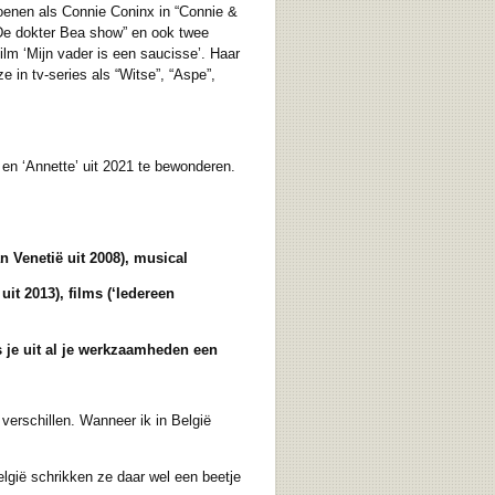
oenen als Connie Coninx in “Connie &
“De dokter Bea show” en ook twee
ilm ‘Mijn vader is een saucisse’. Haar
e in tv-series als “Witse”, “Aspe”,
 en ‘Annette’ uit 2021 te bewonderen.
 Venetië uit 2008), musical
”
uit 2013), films (‘Iedereen
je uit al je
werkzaamheden een
erschillen. Wanneer ik in België
lgië schrikken ze daar wel een beetje