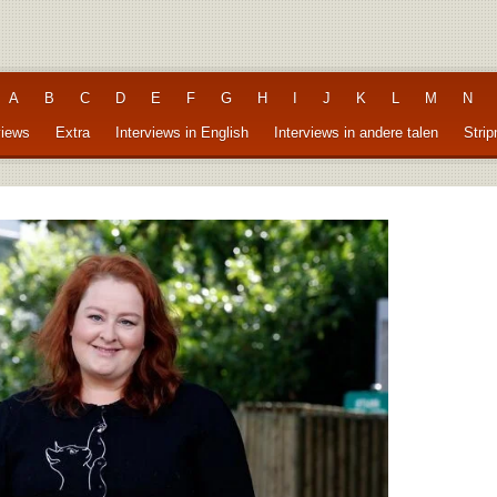
A
B
C
D
E
F
G
H
I
J
K
L
M
N
views
Extra
Interviews in English
Interviews in andere talen
Stri