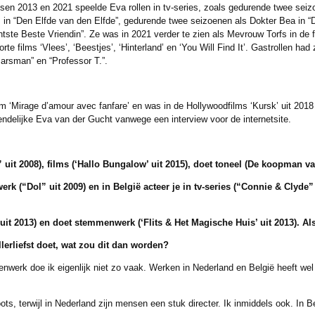
sen 2013 en 2021 speelde Eva rollen in tv-series, zoals gedurende twee seiz
 in “Den Elfde van den Elfde”, gedurende twee seizoenen als Dokter Bea in 
htste Beste Vriendin”. Ze was in 2021 verder te zien als Mevrouw Torfs in de f
 films ‘Vlees’, ‘Beestjes’, ‘Hinterland’ en ‘You Will Find It’. Gastrollen had z
Marsman” en “Professor T.”.
lm ‘Mirage d’amour avec fanfare’ en was in de Hollywoodfilms ‘Kursk’ uit 2018
endelijke Eva van der Gucht vanwege een interview voor de internetsite.
” uit 2008), films (‘Hallo Bungalow’ uit 2015), doet
toneel (De koopman van
k (“Dol” uit 2009) en in België acteer je in tv-series (“Connie & Clyde
uit 2013) en
doet stemmenwerk (‘Flits & Het Magische Huis’ uit 2013). Als 
rliefst doet, wat zou dit dan
worden?
rk doe ik eigenlijk niet zo vaak. Werken in Nederland en België heeft wel v
 terwijl in Nederland zijn mensen een stuk directer. Ik inmiddels ook. In Be