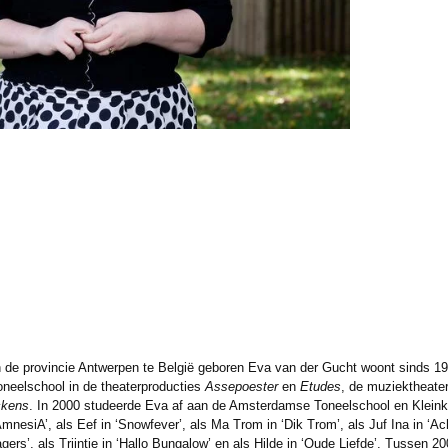
n de provincie Antwerpen te België geboren Eva van der Gucht woont sinds 1
neelschool in de theaterproducties
Assepoester
en
Etudes
, de muziektheater
ckens
. In 2000 studeerde Eva af aan de Amsterdamse Toneelschool en Klein
‘AmnesiA’, als Eef in ‘Snowfever’, als Ma Trom in ‘Dik Trom’, als Juf Ina in ‘Ac
ers’, als Trijntje in ‘Hallo Bungalow’ en als Hilde in ‘Oude Liefde’. Tussen 2