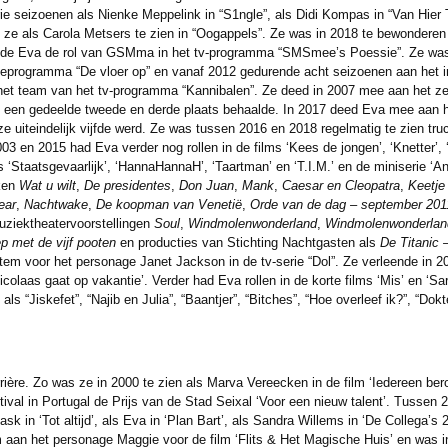
rie seizoenen als Nienke Meppelink in “S1ngle”, als Didi Kompas in “Van Hier 
s ze als Carola Metsers te zien in “Oogappels”. Ze was in 2018 te bewonderen
eelde Eva de rol van GSMma in het tv-programma “SMSmee’s Poessie”. Ze was
ieprogramma “De vloer op” en vanaf 2012 gedurende acht seizoenen aan het 
n het team van het tv-programma “Kannibalen”. Ze deed in 2007 mee aan het 
ijk een gedeelde tweede en derde plaats behaalde. In 2017 deed Eva mee aan h
uiteindelijk vijfde werd. Ze was tussen 2016 en 2018 regelmatig te zien truc
 en 2015 had Eva verder nog rollen in de films ‘Kees de jongen’, ‘Knetter’, ‘B
lms ‘Staatsgevaarlijk’, ‘HannaHannaH’, ‘Taartman’ en ‘T.I.M.’ en de miniserie 
ken
Wat u wilt
,
De presidentes
,
Don Juan
,
Mank
,
Caesar en Cleopatra
,
Keetje
ear
,
Nachtwake
,
De koopman van Venetië
,
Orde van de dag – september 201
uziektheatervoorstellingen
Soul
,
Windmolenwonderland
,
Windmolenwonderlan
p met de vijf pooten
en producties van Stichting Nachtgasten als
De Titanic 
stem voor het personage Janet Jackson in de tv-serie “Dol”. Ze verleende in 
olaas gaat op vakantie’. Verder had Eva rollen in de korte films ‘Mis’ en ‘Sara
s als “Jiskefet”, “Najib en Julia”, “Baantjer”, “Bitches”, “Hoe overleef ik?”, “Do
ière. Zo was ze in 2000 te zien als Marva Vereecken in de film ‘Iedereen ber
stival in Portugal de Prijs van de Stad Seixal ‘Voor een nieuw talent’. Tussen 
ask in ‘Tot altijd’, als Eva in ‘Plan Bart’, als Sandra Willems in ‘De Collega’s
m aan het personage Maggie voor de film ‘Flits & Het Magische Huis’ en was i