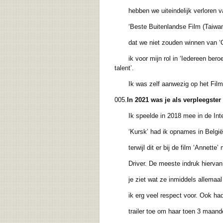
hebben we uiteindelijk verloren van
‘Beste Buitenlandse Film (Taiwan)’ a
dat we niet zouden winnen van ‘Crou
ik voor mijn rol in ‘Iedereen beroemd
talent’.
Ik was zelf aanwezig op het Film Fe
005.
In 2021 was je als verpleegster 
Ik speelde in 2018 mee in de Inte
‘Kursk’ had ik opnames in België, Fr
terwijl dit er bij de film ‘Annette’
Driver. De meeste indruk hiervan hee
je ziet wat ze inmiddels allemaal be
ik erg veel respect voor. Ook had z
trailer toe om haar toen 3 maanden 