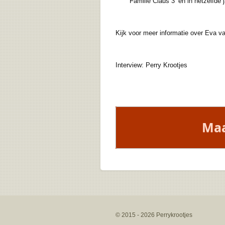
Familie Claus 3’ en in hetzelfde jaar
Kijk voor meer informatie over Eva v
Interview: Perry Krootjes
Maa
© 2015 - 2026 Perrykrootjes