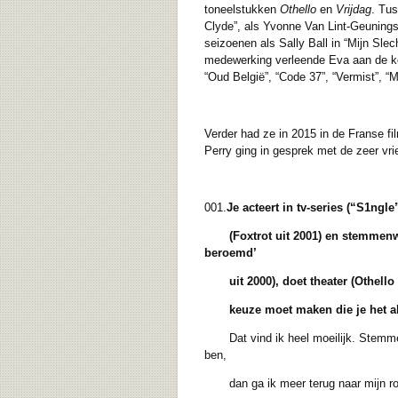
toneelstukken
Othello
en
Vrijdag
. Tus
Clyde”, als Yvonne Van Lint-Geunings
seizoenen als Sally Ball in “Mijn Slec
medewerking verleende Eva aan de korte
“Oud België”, “Code 37”, “Vermist”, “
Verder had ze in 2015 in de Franse fi
Perry ging in gesprek met de zeer vri
001.
Je acteert in tv-series (“S1ngle
(Foxtrot uit 2001) en
stemmenwer
beroemd’
uit 2000), doet theater (Othello 
keuze moet maken die je het alle
Dat vind ik heel moeilijk. Stemmenwe
ben,
dan ga ik meer terug naar mijn roots,