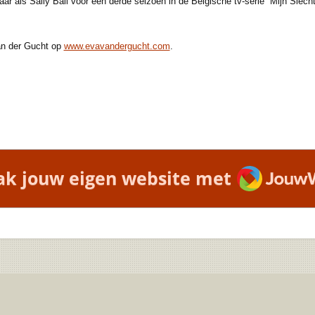
 als Sally Ball voor een derde seizoen in de Belgische tv-serie “Mijn Slecht
an der Gucht op
www.evavandergucht.com
.
JouwWe
k jouw eigen website met