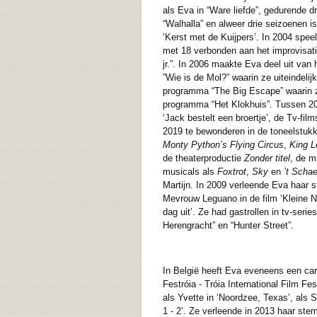
als Eva in “Ware liefde”, gedurende d
“Walhalla” en alweer drie seizoenen i
‘Kerst met de Kuijpers’. In 2004 sp
met 18 verbonden aan het improvisat
jr.”. In 2006 maakte Eva deel uit va
”Wie is de Mol?” waarin ze uiteindel
programma “The Big Escape” waarin ze 
programma “Het Klokhuis”. Tussen 2003
‘Jack bestelt een broertje’, de Tv-fi
2019 te bewonderen in de toneelstuk
Monty Python’s Flying Circus
,
King L
de theaterproductie
Zonder titel
, de m
musicals als
Foxtrot
,
Sky
en
’t Schae
Martijn. In 2009 verleende Eva haar 
Mevrouw Leguano in de film ‘Kleine Nic
dag uit’. Ze had gastrollen in tv-serie
Herengracht” en “Hunter Street”.
In België heeft Eva eveneens een carr
Festróia - Tróia International Film Fe
als Yvette in ‘Noordzee, Texas’, als S
1 - 2’. Ze verleende in 2013 haar ste