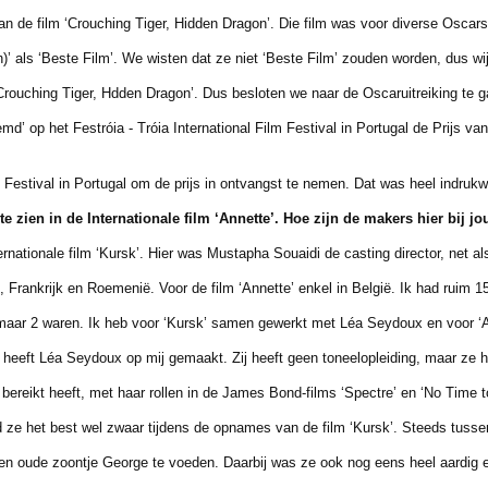
 de film ‘Crouching Tiger, Hidden Dragon’. Die film was voor diverse Oscar
ls ‘Beste Film’. We wisten dat ze niet ‘Beste Film’ zouden worden, dus wij
ching Tiger, Hdden Dragon’. Dus besloten we naar de Oscaruitreiking te ga
’ op het Festróia - Tróia International Film Festival in Portugal de Prijs va
stival in Portugal om de prijs in ontvangst te nemen. Dat was heel indruk
te zien in de Internationale film ‘Annette’.
Hoe zijn de makers hier bij j
rnationale film ‘Kursk’. Hier was Mustapha Souaidi de casting director, net als
ankrijk en Roemenië. Voor de film ‘Annette’ enkel in België. Ik had ruim 1
 maar 2 waren. Ik heb voor ‘Kursk’ samen gewerkt met Léa Seydoux en voor ‘
ft Léa Seydoux op mij gemaakt. Zij heeft geen toneelopleiding, maar ze hee
reikt heeft, met haar rollen in de James Bond-films ‘Spectre’ en ‘No Time 
e het best wel zwaar tijdens de opnames van de film ‘Kursk’. Steeds tusse
oude zoontje George te voeden. Daarbij was ze ook nog eens heel aardig en