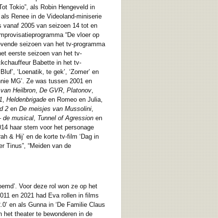
Tot Tokio”, als Robin Hengeveld in
 als Renee in de Videoland-miniserie
 vanaf 2005 van seizoen 14 tot en
improvisatieprogramma “De vloer op
zevende seizoen van het tv-programma
et eerste seizoen van het tv-
kchauffeur Babette in het tv-
luf’, ‘Loenatik, te gek’, ‘Zomer’ en
‘Annie MG’. Ze was tussen 2001 en
 van Heilbron
,
De GVR
,
Platonov
,
1
,
Heldenbrigade
en Romeo en Julia,
d 2
en
De meisjes van Mussolini
,
– de musical
,
Tunnel of Agression
en
2014 haar stem voor het personage
h & Hij’ en de korte tv-film ‘Dag in
kter Tinus”, “Meiden van de
oemd’. Voor deze rol won ze op het
2011 en 2021 had Eva rollen in films
 2.0’ en als Gunna in ‘De Familie Claus
n het theater te bewonderen in de