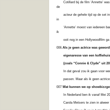
Cotillard bij de film ‘Annette’ was 
de
acteur de gehele tijd op de set in zij
in
‘Annette’ moest van iedereen bang z
ik
ooit nog in een Hollywoodfilm ga sp
006.
Als je geen actrice was gewor
eigenaresse van een koffiehuis
(zoals “Connie & Clyde” uit 201
In dat geval zou ik gaan voor wer
passen. Maar als ik geen actrice wa
007.
Wat kunnen we op showbizzgeb
In Nederland ben ik vanaf Mei 2022 
Carola Metsers te zien in alweer het