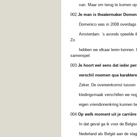
van. Maar om terug te komen op je vr
002.
Je man is theatermaker Domeni
Domenico was in 2008 overdags aan
Amsterdam. ’s avonds speelde ik to
Zo
hebben we elkaar leren kennen. Ik 
samenspel.
003.
Je hoort wel eens dat ieder per
verschil noemen qua
karakter
Zeker. De overeenkomst tussen Carola
kledingsmaak verschillen we nogal va
eigen vriendinnenkring kunnen be
004.
Op welk moment uit je carrière 
In dat geval ga ik voor de Belgische 
Nederland als België aan de slag te 