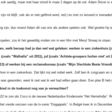
ook aardig, maar met haar stond ik maar 2 dagen op de set. Adam Driver is e
n rol blijft, ook als er niet gefilmd word, red.) en met zo iemand is toenader
ijn, dus moest Adam dit van ons als andere spelers ook. Wel groette hij o
elen, zou ik het geweldig vinden om in een film met Meryl Streep te staan.
den, welk beroep had je dan wel wat geleken: werken
in een ziekenhuis (
 (zoals
“Walhalla” uit 2011), juf (zoals ‘Achtste-groepers huilen niet’ uit
3) of werken bij een
reclamebureau (zoals “Mijn Slechtste Beste Vriendi
ken in een ziekenhuis. Dat lijkt mij wel nobel werk. Zelf ben ik zorgzaam en s
s geworden, weet ik niet wat ik wel had willen gaan doen. Een plan B heb i
ied in de toekomst nog van je verwachten?
te zen als Coco in de nieuwe Nederlandse Kinderserie “Het Herriehofje”. R
 vierde seizoen van de tv-serie “Oogappels”. In België keer ik in December 