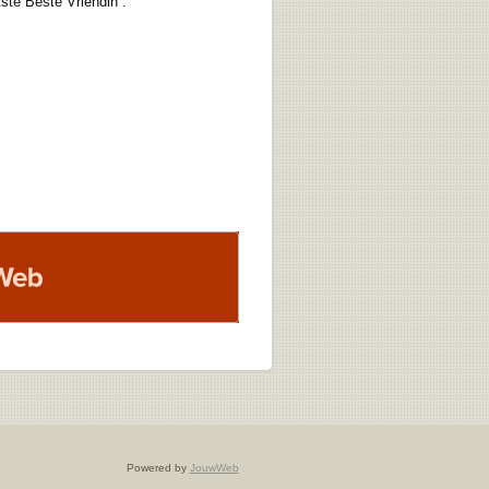
ste Beste Vriendin”.
b
Powered by
JouwWeb