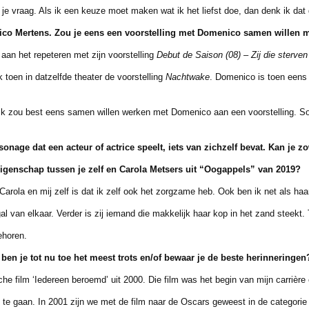
aag. Als ik een keuze moet maken wat ik het liefst doe, dan denk ik dat d
co Mertens. Zou je eens een voorstelling met
Domenico samen willen 
 het repeteren met zijn voorstelling
Debut de Saison (08) – Zij die sterven
en in datzelfde theater de voorstelling
Nachtwake
. Domenico is toen eens 
zou best eens samen willen werken met Domenico aan een voorstelling. Sow
sonage dat een acteur of actrice speelt, iets van
zichzelf bevat. Kan je z
eigenschap tussen je zelf en Carola Metsers uit “Oogappels” van 2019?
 en mij zelf is dat ik zelf ook het zorgzame heb. Ook ben ik net als haar 
n elkaar. Verder is zij iemand die makkelijk haar kop in het zand steekt. T
horen.
ben je tot nu toe het meest trots en/of bewaar je de
beste herinneringen
film ‘Iedereen beroemd’ uit 2000. Die film was het begin van mijn carrière e
gaan. In 2001 zijn we met de film naar de Oscars geweest in de categorie ‘