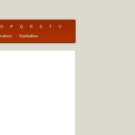
O
P
Q
R
S
T
U
pmakers
Voetballers