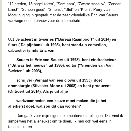
“12 steden, 13 ongelukken”, “Sam sam”, “Zwarte sneeuw”, “Zonder
Ernst”, “Schoon goed”, “Smeris”, “Bluf” en “Klem”. Perry van
Moov.nl ging in gesprek met de zeer vriendelijke Eric van Sauers
vanwege een interview voor de internetsite.
001.
Je acteert in tv-series (“Bureau Raampoort” uit 2014) en
films (‘De pijnbank’ uit
1998), bent stand-up comedian,
cabaretier (sinds Eric van
Sauers is Eric van Sauers
uit 1998), bent eindredacteur
(“Dit was het nieuws” uit 1996), editor (“Vrienden van
Van
Swieten” uit 2003),
schrijver (Verhaal van een clown uit 1993), doet
dramaturgie (Silvester Alone uit 2008) en bent producent
(Ontroert uit 2014). Als je
uit al je
werkzaamheden een keuze moet maken die je het
allerliefst doet, wat zou dit
dan worden?
Dan ga ik voor mijn eigen solotheatervoorstellingen. Dat vind ik
simpelweg het allerleukst om te doen. Ik heb ook wel eens in
toneelstukken