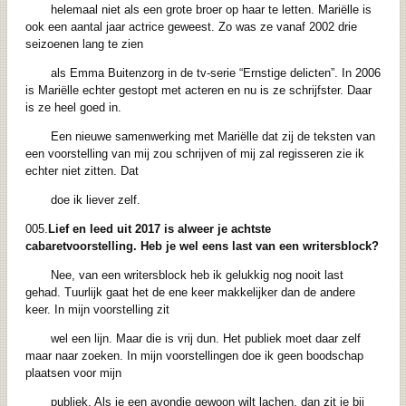
helemaal niet als een grote broer op haar te letten. Mariëlle is
ook een aantal jaar actrice geweest. Zo was ze vanaf 2002 drie
seizoenen lang te zien
als Emma Buitenzorg in de tv-serie “Ernstige delicten”. In 2006
is Mariëlle echter gestopt met acteren en nu is ze schrijfster. Daar
is ze heel goed in.
Een nieuwe samenwerking met Mariëlle dat zij de teksten van
een voorstelling van mij zou schrijven of mij zal regisseren zie ik
echter niet zitten. Dat
doe ik liever zelf.
005.
Lief en leed uit 2017 is alweer je achtste
cabaretvoorstelling. Heb je wel eens last
van een writersblock?
Nee, van een writersblock heb ik gelukkig nog nooit last
gehad. Tuurlijk gaat het de ene keer makkelijker dan de andere
keer. In mijn voorstelling zit
wel een lijn. Maar die is vrij dun. Het publiek moet daar zelf
maar naar zoeken. In mijn voorstellingen doe ik geen boodschap
plaatsen voor mijn
publiek. Als je een avondje gewoon wilt lachen, dan zit je bij