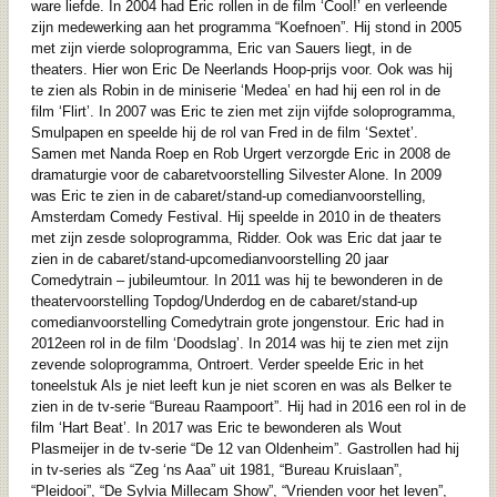
ware liefde. In 2004 had Eric rollen in de film ‘Cool!’ en verleende
zijn medewerking aan het programma “Koefnoen”. Hij stond in 2005
met zijn vierde soloprogramma, Eric van Sauers liegt, in de
theaters. Hier won Eric De Neerlands Hoop-prijs voor. Ook was hij
te zien als Robin in de miniserie ‘Medea’ en had hij een rol in de
film ‘Flirt’. In 2007 was Eric te zien met zijn vijfde soloprogramma,
Smulpapen en speelde hij de rol van Fred in de film ‘Sextet’.
Samen met Nanda Roep en Rob Urgert verzorgde Eric in 2008 de
dramaturgie voor de cabaretvoorstelling Silvester Alone. In 2009
was Eric te zien in de cabaret/stand-up comedianvoorstelling,
Amsterdam Comedy Festival. Hij speelde in 2010 in de theaters
met zijn zesde soloprogramma, Ridder. Ook was Eric dat jaar te
zien in de cabaret/stand-upcomedianvoorstelling 20 jaar
Comedytrain – jubileumtour. In 2011 was hij te bewonderen in de
theatervoorstelling Topdog/Underdog en de cabaret/stand-up
comedianvoorstelling Comedytrain grote jongenstour. Eric had in
2012een rol in de film ‘Doodslag’. In 2014 was hij te zien met zijn
zevende soloprogramma, Ontroert. Verder speelde Eric in het
toneelstuk Als je niet leeft kun je niet scoren en was als Belker te
zien in de tv-serie “Bureau Raampoort”. Hij had in 2016 een rol in de
film ‘Hart Beat’. In 2017 was Eric te bewonderen als Wout
Plasmeijer in de tv-serie “De 12 van Oldenheim”. Gastrollen had hij
in tv-series als “Zeg ‘ns Aaa” uit 1981, “Bureau Kruislaan”,
“Pleidooi”, “De Sylvia Millecam Show”, “Vrienden voor het leven”,