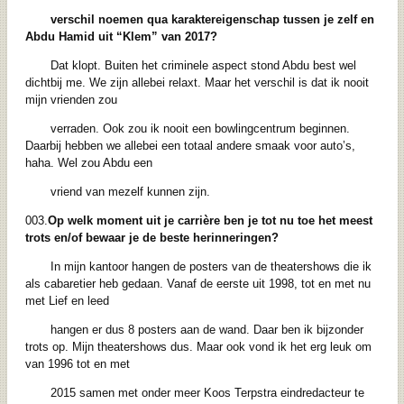
verschil noemen qua
karaktereigenschap tussen je zelf en
Abdu Hamid uit “Klem” van 2017?
Dat klopt. Buiten het criminele aspect stond Abdu best wel
dichtbij me. We zijn allebei relaxt. Maar het verschil is dat ik nooit
mijn vrienden zou
verraden. Ook zou ik nooit een bowlingcentrum beginnen.
Daarbij hebben we allebei een totaal andere smaak voor auto’s,
haha. Wel zou Abdu een
vriend van mezelf kunnen zijn.
003.
Op welk moment uit je carrière ben je tot nu toe het meest
trots en/of bewaar je de
beste herinneringen?
In mijn kantoor hangen de posters van de theatershows die ik
als cabaretier heb gedaan. Vanaf de eerste uit 1998, tot en met nu
met Lief en leed
hangen er dus 8 posters aan de wand. Daar ben ik bijzonder
trots op. Mijn theatershows dus. Maar ook vond ik het erg leuk om
van 1996 tot en met
2015 samen met
onder meer Koos Terpstra
eindredacteur te