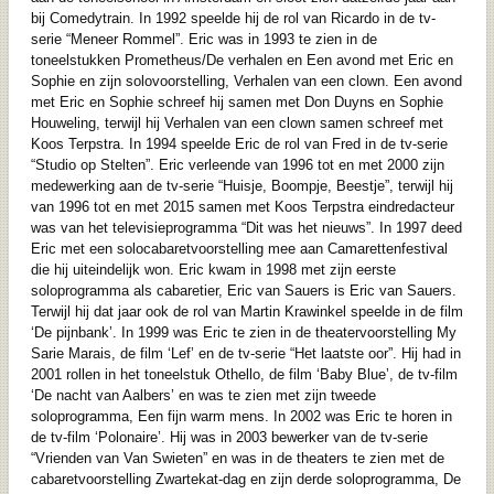
bij
Comedytrain. In 1992 speelde hij de rol van Ricardo in de tv-
serie
“Meneer Rommel”. Eric was in 1993 te zien in de
toneelstukken Prometheus/De verhalen en Een avond met Eric en
Sophie en zijn solovoorstelling, Verhalen van een clown. Een avond
met Eric en Sophie schreef hij samen met Don Duyns en Sophie
Houweling, terwijl hij Verhalen van een clown samen schreef met
Koos Terpstra. In 1994 speelde Eric de rol van Fred in de tv-serie
“Studio op Stelten”. Eric verleende van 1996 tot en met 2000 zijn
medewerking aan de tv-serie “Huisje, Boompje, Beestje”, terwijl hij
van 1996 tot en met 2015 samen met
Koos Terpstra
eindredacteur
was van het televisieprogramma “Dit was het nieuws”. In 1997 deed
Eric met een solocabaretvoorstelling mee aan Camarettenfestival
die hij uiteindelijk won. Eric kwam in 1998 met zijn eerste
soloprogramma als cabaretier, Eric van Sauers is Eric van Sauers.
Terwijl hij dat jaar ook de rol van Martin Krawinkel speelde in de film
‘De pijnbank’. In 1999 was Eric te zien in de theatervoorstelling My
Sarie Marais, de film ‘Lef’ en de tv-serie “Het laatste oor”. Hij had in
2001 rollen in het toneelstuk Othello, de film ‘Baby Blue’, de tv-film
‘De nacht van Aalbers’ en was te zien met zijn tweede
soloprogramma, Een fijn warm mens. In 2002 was Eric te horen in
de tv-film ‘Polonaire’. Hij was in 2003 bewerker van de tv-serie
“Vrienden van Van Swieten” en was in de theaters te zien met de
cabaretvoorstelling Zwartekat-dag en zijn derde soloprogramma, De