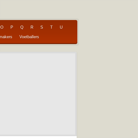
O
P
Q
R
S
T
U
pmakers
Voetballers