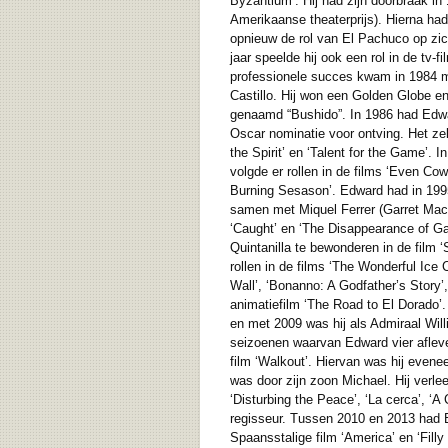
Byzantium’. Hij had zijn doorbraak in
Amerikaanse theaterprijs). Hierna had 
opnieuw de rol van El Pachuco op zich
jaar speelde hij ook een rol in de tv
professionele succes kwam in 1984 met
Castillo. Hij won een Golden Globe en
genaamd “Bushido”. In 1986 had Edward
Oscar nominatie voor ontving. Het zelf
the Spirit’ en ‘Talent for the Game’. 
volgde er rollen in de films ‘Even Cowg
Burning Sesason’. Edward had in 1995 
samen met Miquel Ferrer (Garret Macy 
‘Caught’ en ‘The Disappearance of Gar
Quintanilla te bewonderen in de film ‘
rollen in de films ‘The Wonderful Ice
Wall’, ‘Bonanno: A Godfather’s Story’,
animatiefilm ‘The Road to El Dorado’
en met 2009 was hij als Admiraal Will
seizoenen waarvan Edward vier aflever
film ‘Walkout’. Hiervan was hij evenee
was door zijn zoon Michael. Hij verle
‘Disturbing the Peace’, ‘La cerca’, ‘
regisseur. Tussen 2010 en 2013 had Ed
Spaansstalige film ‘America’ en ‘Fill