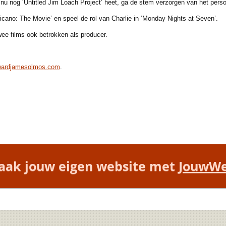
nu nog ‘Untitled Jim Loach Project’ heet, ga de stem verzorgen van het pers
no: The Movie’ en speel de rol van Charlie in ‘Monday Nights at Seven’.
e films ook betrokken als producer.
ardjamesolmos.com
.
ak jouw eigen website met
JouwW