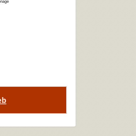
onage
eb