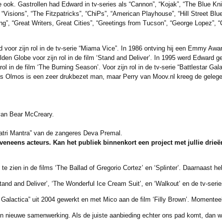
e ook. Gastrollen had Edward in tv-series als “Cannon”, “Kojak”, “The Blue Kn
“Visions”, “The Fitzpatricks”, “ChiPs”, “American Playhouse”, “Hill Street Blue
”, “Great Writers, Great Cities”, “Greetings from Tucson”, “George Lopez”, “
or zijn rol in de tv-serie “Miama Vice”. In 1986 ontving hij een Emmy Award
n Globe voor zijn rol in de film ‘Stand and Deliver’. In 1995 werd Edward 
 in de film ‘The Burning Season’. Voor zijn rol in de tv-serie “Battlestar Gal
 Olmos is een zeer drukbezet man, maar Perry van Moov.nl kreeg de gelegen
 van Bear McCreary.
atri Mantra” van de zangeres Deva Premal.
eneens acteurs. Kan het publiek binnenkort een project met jullie drieë
e zien in de films ‘The Ballad of Gregorio Cortez’ en ‘Splinter’. Daarnaast he
 and Deliver’, ‘The Wonderful Ice Cream Suit’, en ‘Walkout’ en de tv-serie
lactica” uit 2004 gewerkt en met Mico aan de film ‘Filly Brown’. Momentee
euwe samenwerking. Als de juiste aanbieding echter ons pad komt, dan wi