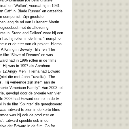
ward-nominatie (de belangrijkste
rus’ en ‘Wolfen’, voordat hij in 1981
an Gaff in ‘Blade Runner’ en datzelfde
n componist. Zijn grootste
en lang de rol van Luitenant Martin
regiedebuut met de aflevering,
te in ‘Stand and Deliver’ waar hij een
had hij rollen in de films ‘Triumph of
eur er de ster van dit project. Hierna
A Killing in Beverly Hills’ en ‘The
tv-film ‘Slave of Dreams’ en was
ard had in 1996 rollen in de films
’. Hij was in 1997 als Abraham
 en ’12 Angry Men’. Hierna had Edward
niet die met John Travolta), ‘The
s’. Hij verleende zijn stem aan de
serie “American Family”. Van 2003 tot
e, gevolgd door de tv-serie van vier
 In 2006 had Edward een rol in de tv-
in de film ‘Splinter’ die geregisseerd
 was Edward te zien in de korte films
noemde was hij ook de producer en
ns’. Edward speelde ook in de
lve dat Edward in de film ‘Go for