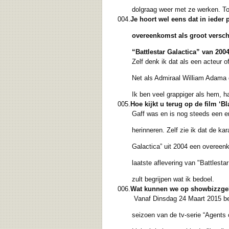
dolgraag weer met ze werken. Tot di
004.
Je hoort wel eens dat in ieder 
overeenkomst als groot verschil 
“Battlestar Galactica” van 200
Zelf denk ik dat als een acteur of
Net als Admiraal William Adama geloo
Ik ben veel grappiger als hem, h
005.
Hoe kijkt u terug op de film ‘
Gaff was en is nog steeds een e
herinneren. Zelf zie ik dat de karak
Galactica” uit 2004 een overeenkom
laatste aflevering van "Battlestar G
zult begrijpen wat ik bedoel.
006.
Wat kunnen we op showbizzgeb
Vanaf Dinsdag 24 Maart 2015 be
seizoen van de tv-serie “Agents of S.