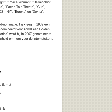
ight”, “Police Woman”, “Delvecchio”,
s”, “Faerie Tale Theate”, “Gun”,
CSI: NY”, “Eureka” en “Dexter”.
-nominatie. Hij kreeg in 1989 een
genomineerd voor zowel een Golden
actica” werd hij in 2007 genomineerd
heid om hem voor de internetsite te
n
b ik met
s
l
l ik