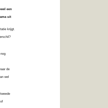
zowel een
ama uit
atie krijgt.
erschil?
 nog
naar de
dan wel
 tweede
of