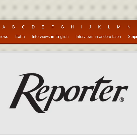
A
B
C
D
E
F
G
H
I
J
K
L
M
N
views
Extra
Interviews in English
Interviews in andere talen
Stri