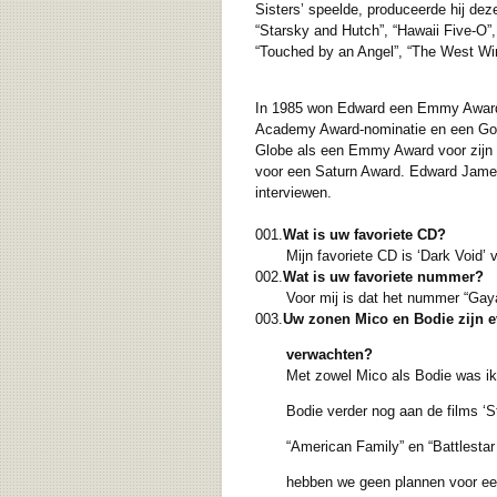
Sisters’ speelde, produceerde hij dez
“Starsky and Hutch”, “Hawaii Five-O”, 
“Touched by an Angel”, “The West Wing
In 1985 won Edward een Emmy Award vo
Academy Award-nominatie en een Golde
Globe als een Emmy Award voor zijn rol
voor een Saturn Award. Edward James
interviewen.
001.
Wat is uw favoriete CD?
Mijn favoriete CD is ‘Dark Void’
002.
Wat is uw favoriete nummer?
Voor mij is dat het nummer “Gay
003.
Uw zonen Mico en Bodie zijn ev
verwachten?
Met zowel Mico als Bodie was ik t
Bodie verder nog aan de films ‘Stand
“American Family” en “Battlestar Ga
hebben we geen plannen voor een ni