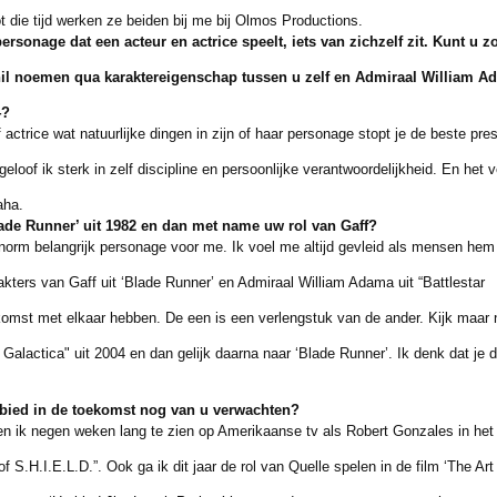
e tijd werken ze beiden bij me bij Olmos Productions.
personage dat een acteur en actrice speelt, iets van zichzelf zit. Kunt u 
noemen qua karaktereigenschap tussen u zelf en Admiraal William Ad
4?
 actrice wat natuurlijke dingen in zijn of haar personage stopt je de beste prest
f ik sterk in zelf discipline en persoonlijke verantwoordelijkheid. En het v
aha.
Blade Runner’ uit 1982 en dan met name uw rol van Gaff?
norm belangrijk personage voor me. Ik voel me altijd gevleid als mensen hem
ters van Gaff uit ‘Blade Runner’ en Admiraal William Adama uit “Battlestar
st met elkaar hebben. De een is een verlengstuk van de ander. Kijk maar 
alactica" uit 2004 en dan gelijk daarna naar ‘Blade Runner’. Ik denk dat je 
ied in de toekomst nog van u verwachten?
n ik negen weken lang te zien op Amerikaanse tv als Robert Gonzales in het
H.I.E.L.D.”. Ook ga ik dit jaar de rol van Quelle spelen in de film ‘The Art 