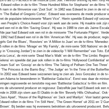
 1978 als El Pachuco in de musical Zoot Suit. Hiervoor ontving hij een Tony A
Edward rollen in de tv-film ‘Three Hundred Miles for Stephanie’ en de films ‘Vi
 nam in de filmversie van ‘Zoot Suit’. In 1982 was Edward te zien in de rol v
-film ‘The Ballad of Gregorio Cortez’. Edward was eveneens de mede producer e
 de populaire televisieserie “Miami Vice”. Hierin speelde Edward vijf seizoen
 een People’s Choice Award voor zijn werk aan de serie. Hij maakte ook zijn 
 een rol in de film ‘Saving Grace’. Hij was in 1988 te zien als Jaime Escalan
de jaar had Edward ook een rol in de miniserie ‘The Fortunate Pilgrim’. Verder 
In 1992 had Edward een rol in de film ‘American Me’. Hij was de producer, regiss
irls Get the Blues’, ‘Roosters’ en ‘A Million to Juan’ en de tv-films ‘Menedez: 
rollen in de films ‘Mirage’ en ‘My Family’, de mini-serie ‘500 Nations’ en de 
in “Crossing Jordan”) te zien in de videoclip “I Will Remember” van Toto. Edw
cia Lorca’, de mini-serie ‘Dead Man’s Walk’ en de tv-film ‘The Limbic Region
Selena’ en speelde dat jaar ook rollen in de tv-films ‘Hollywood Confidential’
 Cream Suit’ en ‘Gossip’ en de tv-films ‘The Taking of Pelham One Two Three’ (
 ‘The Princess & the Barrio Boy’, ‘The Judge’ en ‘In the Time of the Butterflie
. In 2002 was Edward twee seizoenen lang te zien als Jess Gonzalez in de tv-
iam Adama te bewonderen in “Battlestar Galactica”. Eerst was daar de miniseri
ingen regisseerde en tenslotte nog een ‘Battlestar Galactica’ tv-film en film.
ns de uitvoerend producer en regisseur. Datzelfde jaar had Edward ook een rol 
ende in 2008 zijn stem aan El Diablo in de film ‘Beverly Hills Chihuahua’. Ook
A Class Apart’, ‘House of the Righteous’ en ‘Jack and Marilyn’. Voor laatst ge
ward rollen in de films ‘I’m Still Here’, ‘The Green Hornet’ uit 2011 en ‘2 Gu
y Brown’. Bij beiden was hij eveneens betrokken als uitvoerend producent. Beha