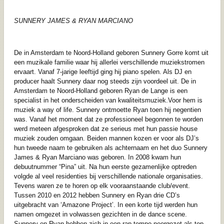
SUNNERY JAMES & RYAN MARCIANO
De in Amsterdam te Noord-Holland geboren Sunnery Gorre komt uit
een muzikale familie waar hij allerlei verschillende muziekstromen
ervaart. Vanaf 7-jarige leeftijd ging hij piano spelen. Als DJ en
producer haalt Sunnery daar nog steeds zijn voordeel uit. De in
Amsterdam te Noord-Holland geboren Ryan de Lange is een
specialist in het onderscheiden van kwaliteitsmuziek.Voor hem is
muziek a way of life. Sunnery ontmoette Ryan toen hij negentien
was. Vanaf het moment dat ze professioneel begonnen te worden
werd meteen afgesproken dat ze serieus met hun passie house
muziek zouden omgaan. Beiden mannen kozen er voor als DJ’s
hun tweede naam te gebruiken als achternaam en het duo Sunnery
James & Ryan Marciano was geboren. In 2008 kwam hun
debuutnummer “Pina” uit. Na hun eerste gezamenlijke optreden
volgde al veel residenties bij verschillende nationale organisaties.
Tevens waren ze te horen op elk vooraanstaande club/event.
Tussen 2010 en 2012 hebben Sunnery en Ryan drie CD’s
uitgebracht van ‘Amazone Project’. In een korte tijd werden hun
namen omgezet in volwassen gezichten in de dance scene.
Sunnery en Ryan hebben zich in een rap tempo neergezet als top