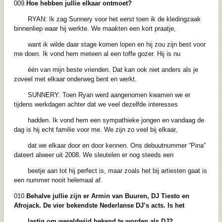
009.
Hoe hebben jullie elkaar ontmoet?
RYAN: Ik zag Sunnery voor het eerst toen ik de kledingzaak
binnenliep waar hij werkte. We maakten een kort praatje,
want ik wilde daar stage komen lopen en hij zou zijn best voor
me doen. Ik vond hem meteen al een toffe gozer. Hij is nu
één van mijn beste vrienden. Dat kan ook niet anders als je
zoveel met elkaar onderweg bent en werkt.
SUNNERY: Toen Ryan werd aangenomen kwamen we er
tijdens werkdagen achter dat we veel dezelfde interesses
hadden. Ik vond hem een sympathieke jongen en vandaag de
dag is hij echt familie voor me. We zijn zo veel bij elkaar,
dat we elkaar door en door kennen. Ons debuutnummer “Pina”
dateert alweer uit 2008. We sleutelen er nog steeds een
beetje aan tot hij perfect is, maar zoals het bij artiesten gaat is
een nummer nooit helemaal af.
010.
Behalve jullie zijn er Armin van Buuren, DJ Tiesto en
Afrojack. De vier bekendste Nederlanse DJ’s acts. Is het
lastig om wereldwijd bekend te worden als DJ?