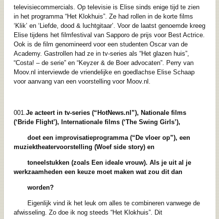
televisiecommercials. Op televisie is Elise sinds enige tijd te zien
in het programma “Het Klokhuis”. Ze had rollen in de korte films
‘Klik’ en ‘Liefde, dood & luchtgitaar’. Voor de laatst genoemde kreeg
Elise tijdens het filmfestival van Sapporo de prijs voor Best Actrice.
Ook is de film genomineerd voor een studenten Oscar van de
Academy. Gastrollen had ze in tv-series als “Het glazen huis”,
“Costa! – de serie” en “Keyzer & de Boer advocaten”. Perry van
Moov.nl interviewde de vriendelijke en goedlachse Elise Schaap
voor aanvang van een voorstelling voor Moov.nl.
001.
Je acteert in tv-series (“HotNews.nl”), Nationale films
(‘Bride Flight’), Internationale films (‘The Swing Girls’),
doet een improvisatieprogramma (“De vloer op”), een
muziektheatervoorstelling (Woef side story) en
toneelstukken (zoals Een ideale vrouw). Als je uit al je
werkzaamheden een keuze moet maken wat zou dit dan
worden?
Eigenlijk vind ik het leuk om alles te combineren vanwege de
afwisseling. Zo doe ik nog steeds “Het Klokhuis”. Dit