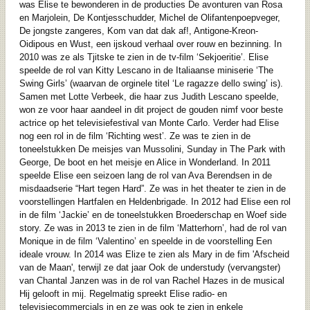
was Elise te bewonderen in de producties De avonturen van Rosa
en Marjolein, De Kontjesschudder, Michel de Olifantenpoepveger,
De jongste zangeres, Kom van dat dak af!, Antigone-Kreon-
Oidipous en Wust, een ijskoud verhaal over rouw en bezinning. In
2010 was ze als Tjitske te zien in de tv-film ‘Sekjoeritie’. Elise
speelde de rol van Kitty Lescano in de Italiaanse miniserie ‘The
Swing Girls’ (waarvan de orginele titel ‘Le ragazze dello swing’ is).
Samen met Lotte Verbeek, die haar zus Judith Lescano speelde,
won ze voor haar aandeel in dit project de gouden nimf voor beste
actrice op het televisiefestival van Monte Carlo. Verder had Elise
nog een rol in de film ‘Richting west’. Ze was te zien in de
toneelstukken De meisjes van Mussolini, Sunday in The Park with
George, De boot en het meisje en Alice in Wonderland. In 2011
speelde Elise een seizoen lang de rol van Ava Berendsen in de
misdaadserie “Hart tegen Hard”. Ze was in het theater te zien in de
voorstellingen Hartfalen en Heldenbrigade. In 2012 had Elise een rol
in de film ‘Jackie’ en de toneelstukken Broederschap en Woef side
story. Ze was in 2013 te zien in de film ‘Matterhorn’, had de rol van
Monique in de film ‘Valentino’ en speelde in de voorstelling Een
ideale vrouw. In 2014 was Elize te zien als Mary in de fim 'Afscheid
van de Maan', terwijl ze dat jaar Ook de understudy (vervangster)
van Chantal Janzen was in de rol van Rachel Hazes in de musical
Hij gelooft in mij. Regelmatig spreekt Elise radio- en
televisiecommercials in en ze was ook te zien in enkele