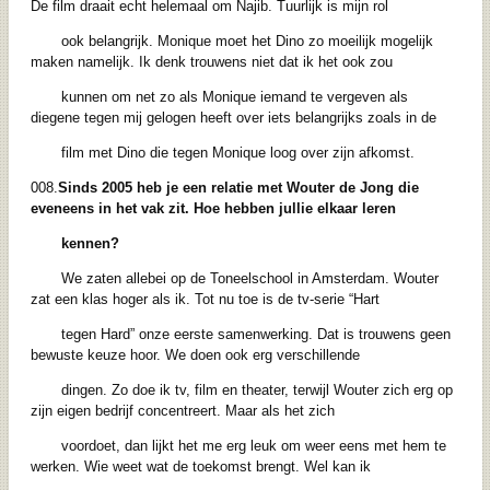
De film draait echt helemaal om Najib. Tuurlijk is mijn rol
ook belangrijk. Monique moet het Dino zo moeilijk mogelijk
maken namelijk. Ik denk trouwens niet dat ik het ook zou
kunnen om net zo als Monique iemand te vergeven als
diegene tegen mij gelogen heeft over iets belangrijks zoals in de
film met Dino die tegen Monique loog over zijn afkomst.
008.
Sinds 2005 heb je een relatie met Wouter de Jong die
eveneens in het vak zit. Hoe hebben jullie elkaar leren
kennen?
We zaten allebei op de Toneelschool in Amsterdam. Wouter
zat een klas hoger als ik. Tot nu toe is de tv-serie “Hart
tegen Hard” onze eerste samenwerking. Dat is trouwens geen
bewuste keuze hoor. We doen ook erg verschillende
dingen. Zo doe ik tv, film en theater, terwijl Wouter zich erg op
zijn eigen bedrijf concentreert. Maar als het zich
voordoet, dan lijkt het me erg leuk om weer eens met hem te
werken. Wie weet wat de toekomst brengt. Wel kan ik