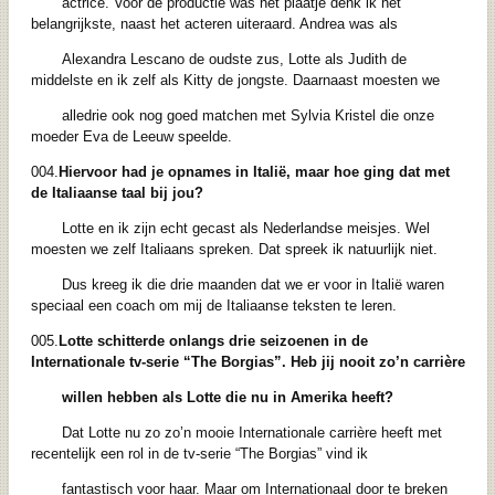
actrice. Voor de productie was het plaatje denk ik het
belangrijkste, naast het acteren uiteraard. Andrea was als
Alexandra Lescano de oudste zus, Lotte als Judith de
middelste en ik zelf als Kitty de jongste. Daarnaast moesten we
alledrie ook nog goed matchen met Sylvia Kristel die onze
moeder Eva de Leeuw speelde.
004.
Hiervoor had je opnames in Italië, maar hoe ging dat met
de Italiaanse taal bij jou?
Lotte en ik zijn echt gecast als Nederlandse meisjes. Wel
moesten we zelf Italiaans spreken. Dat spreek ik natuurlijk niet.
Dus kreeg ik die drie maanden dat we er voor in Italië waren
speciaal een coach om mij de Italiaanse teksten te leren.
005.
Lotte schitterde onlangs drie seizoenen in de
Internationale tv-serie “The Borgias”. Heb jij nooit zo’n carrière
willen hebben als Lotte die nu in Amerika heeft?
Dat Lotte nu zo zo’n mooie Internationale carrière heeft met
recentelijk een rol in de tv-serie “The Borgias” vind ik
fantastisch voor haar. Maar om Internationaal door te breken